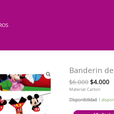
ROS
Banderin de
El
El
$
6.000
$
4.000
precio
p
Material: Carton
original
a
era:
e
Disponibilidad:
1 dispon
$6.000.
$
Banderin