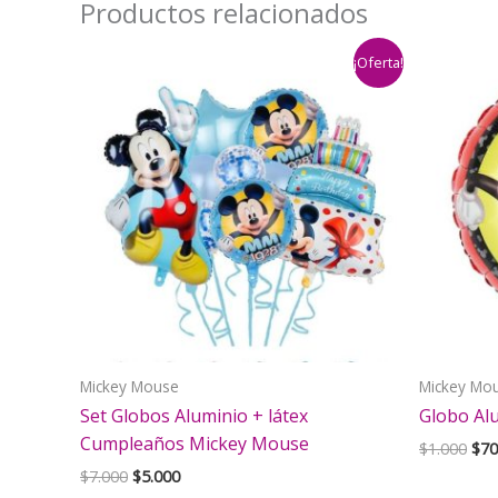
Productos relacionados
¡Oferta!
Mickey Mouse
Mickey Mo
Set Globos Aluminio + látex
Globo Al
Cumpleaños Mickey Mouse
El
$
1.000
$
70
pre
El
El
$
7.000
$
5.000
orig
precio
precio