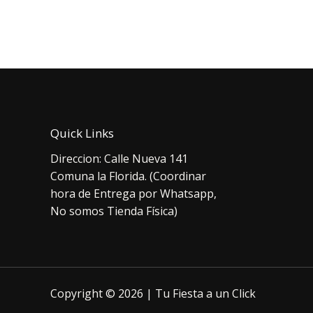
era:
original
actual
$1.
era:
es:
$7.000.
$5.000.
Quick Links
Direccion: Calle Nueva 141
Comuna la Florida. (Coordinar
hora de Entrega por Whatsapp,
No somos Tienda Física)
Copyright © 2026 | Tu Fiesta a un Click