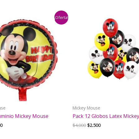
¡Oferta!
use
Mickey Mouse
uminio Mickey Mouse
Pack 12 Globos Latex Micke
El
El
El
0
$
4.000
$
2.500
cio
precio
precio
precio
inal
actual
original
actual