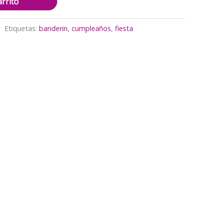
arrito
Etiquetas:
banderin
,
cumpleaños
,
fiesta