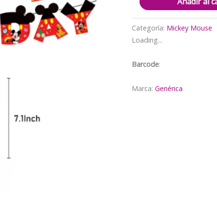
Añadir al c
decorativo
Mickey
Categoría:
Mickey Mouse
Mouse
Loading...
cantidad
Barcode
:
Marca:
Genérica