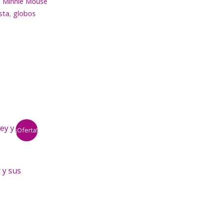
,
Minnie Mouse
esta
,
globos
¡Oferta!
 y sus