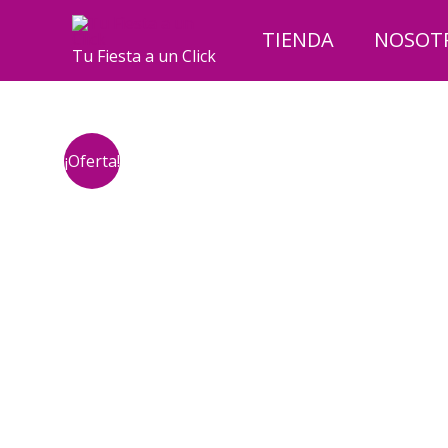
Ir
al
TIENDA
NOSOT
Tu Fiesta a un Click
contenido
¡Oferta!