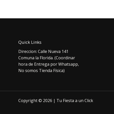
era:
es:
era:
$5.500.
$4.000.
$2.
Quick Links
Direccion: Calle Nueva 141
Comuna la Florida. (Coordinar
hora de Entrega por Whatsapp,
No somos Tienda Física)
Copyright © 2026 | Tu Fiesta a un Click