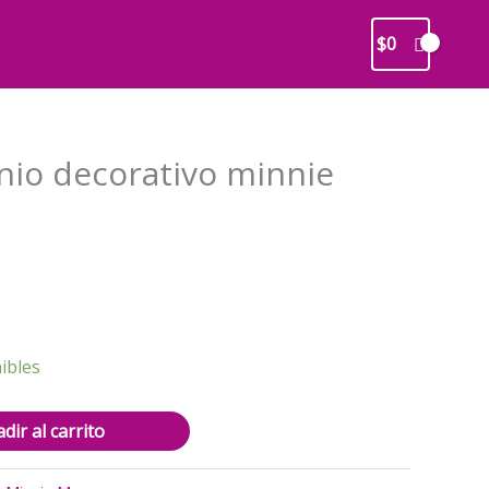
$
0
nio decorativo minnie
recio
ctual
s:
1.000.
ibles
dir al carrito