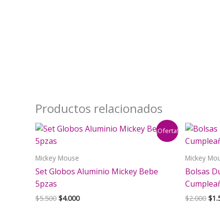
Productos relacionados
¡Oferta!
Mickey Mouse
Mickey Mo
Set Globos Aluminio Mickey Bebe
Bolsas D
5pzas
Cumpleañ
El
El
El
$
5.500
$
4.000
$
2.000
$
1.
precio
precio
pre
original
actual
orig