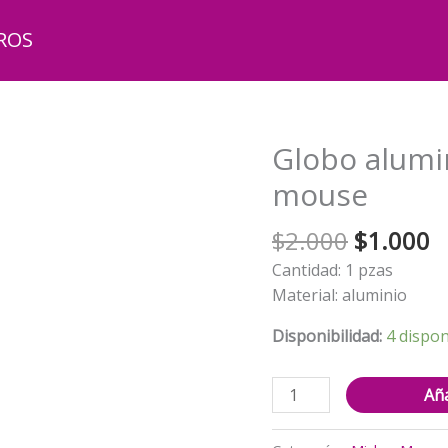
ROS
Globo alumi
mouse
El
El
$
2.000
$
1.000
precio
p
Cantidad: 1 pzas
original
a
Material: aluminio
era:
e
$2.000.
$
Disponibilidad:
4 dispon
Globo
Aña
aluminio
decorativo