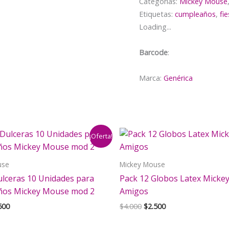
Categorías:
Mickey Mouse
minnie
Etiquetas:
cumpleaños
,
fi
mouse
Loading...
cantidad
Barcode
:
Marca:
Genérica
¡Oferta!
use
Mickey Mouse
ulceras 10 Unidades para
Pack 12 Globos Latex Mickey
os Mickey Mouse mod 2
Amigos
El
El
El
500
$
4.000
$
2.500
cio
precio
precio
precio
inal
actual
original
actual