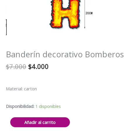
Banderín decorativo Bomberos
El
El
$
7.000
$
4.000
precio
precio
original
actual
era:
es:
Material: carton
$7.000.
$4.000.
Disponibilidad:
1 disponibles
Banderín
Añadir al carrito
decorativo