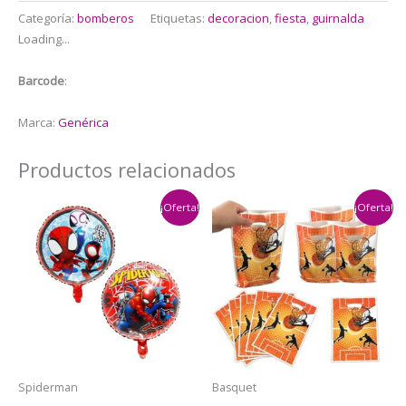
Bomberos
Categoría:
bomberos
Etiquetas:
decoracion
,
fiesta
,
guirnalda
cantidad
Loading...
Barcode
:
Marca:
Genérica
Productos relacionados
¡Oferta!
¡Oferta!
Spiderman
Basquet