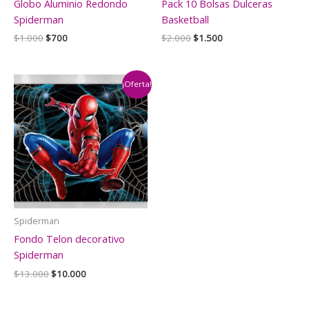
Globo Aluminio Redondo
Pack 10 Bolsas Dulceras
Spiderman
Basketball
El
El
El
El
$
1.000
$
700
$
2.000
$
1.500
precio
precio
precio
precio
original
actual
original
actual
era:
es:
era:
es:
$1.000.
$700.
$2.000.
$1.500.
¡Oferta!
Spiderman
Fondo Telon decorativo
Spiderman
El
El
$
13.000
$
10.000
precio
precio
original
actual
era:
es: