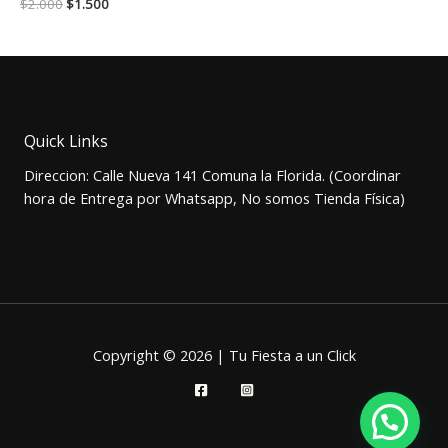
El
El
$
2.000
$
1.500
precio
precio
original
actual
era:
es:
$2.000.
$1.500.
Quick Links
Direccion: Calle Nueva 141 Comuna la Florida. (Coordinar
hora de Entrega por Whatsapp, No somos Tienda Física)
Copyright © 2026 | Tu Fiesta a un Click