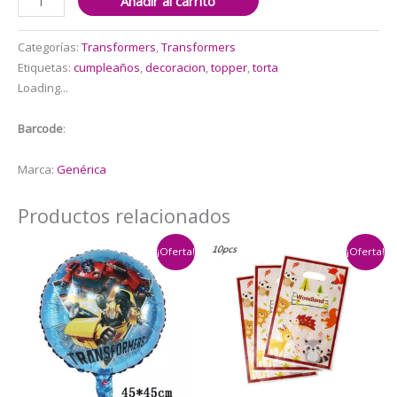
Añadir al carrito
para
Torta
Categorías:
Transformers
,
Transformers
Transformers
Etiquetas:
cumpleaños
,
decoracion
,
topper
,
torta
cantidad
Loading...
Barcode
:
Marca:
Genérica
Productos relacionados
¡Oferta!
¡Oferta!