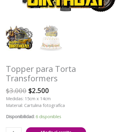
Topper para Torta
Transformers
El
El
$
3.000
$
2.500
precio
precio
Medidas: 15cm x 14cm
original
actual
Material: Cartulina fotografíca
era:
es:
$3.000.
$2.500.
Disponibilidad:
6 disponibles
Topper