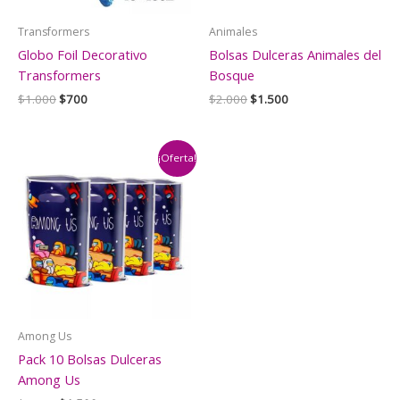
Transformers
Animales
Globo Foil Decorativo
Bolsas Dulceras Animales del
Transformers
Bosque
El
El
El
El
$
1.000
$
700
$
2.000
$
1.500
precio
precio
precio
precio
original
actual
original
actual
era:
es:
era:
es:
$1.000.
$700.
$2.000.
$1.500.
¡Oferta!
Among Us
Pack 10 Bolsas Dulceras
Among Us