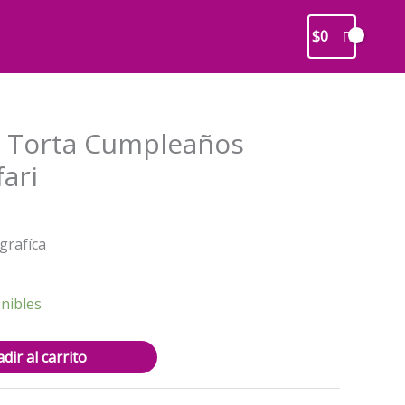
$
0
 Torta Cumpleaños
ari
recio
grafíca
ctual
s:
2.500.
nibles
dir al carrito