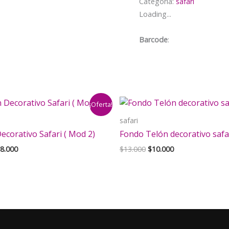
Categoría:
safari
Cumpleaños
Loading...
Animales
Safari
Barcode
:
cantidad
¡Oferta!
safari
Decorativo Safari ( Mod 2)
Fondo Telón decorativo safa
El
El
El
8.000
$
13.000
$
10.000
ecio
precio
precio
precio
iginal
actual
original
actual
a:
es:
era:
es:
2.000.
$18.000.
$13.000.
$10.000.