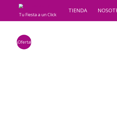
Ir
al
TIENDA
NOSOT
Tu Fiesta a un Click
contenido
¡Oferta!