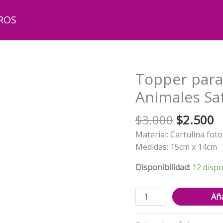
ROS
Topper para
Animales Saf
El
El
$
3.000
$
2.500
precio
p
Material: Cartulina foto
original
a
Medidas: 15cm x 14cm
era:
e
$3.000.
$
Disponibilidad:
12 dispo
Topper
Aña
para
Torta