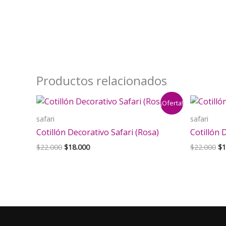
Productos relacionados
¡Oferta!
safari
safari
Cotillón Decorativo Safari (Rosa)
Cotillón 
El
El
El
$
22.000
$
18.000
$
22.000
$
1
precio
precio
pr
original
actual
or
era:
es:
er
$22.000.
$18.000.
$2