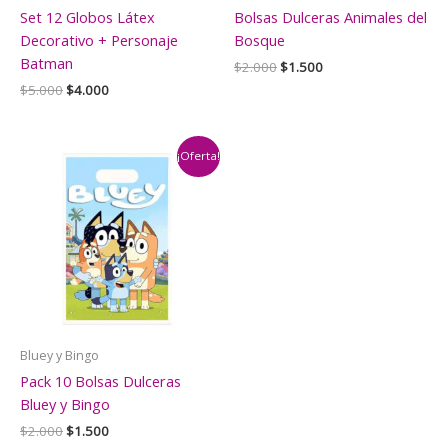
Set 12 Globos Látex
Bolsas Dulceras Animales del
Decorativo + Personaje
Bosque
Batman
El
El
$
2.000
$
1.500
precio
precio
El
El
$
5.000
$
4.000
original
actual
precio
precio
era:
es:
original
actual
$2.000.
$1.500.
era:
es:
$5.000.
$4.000.
¡Oferta!
Bluey y Bingo
Pack 10 Bolsas Dulceras
Bluey y Bingo
El
El
$
2.000
$
1.500
precio
precio