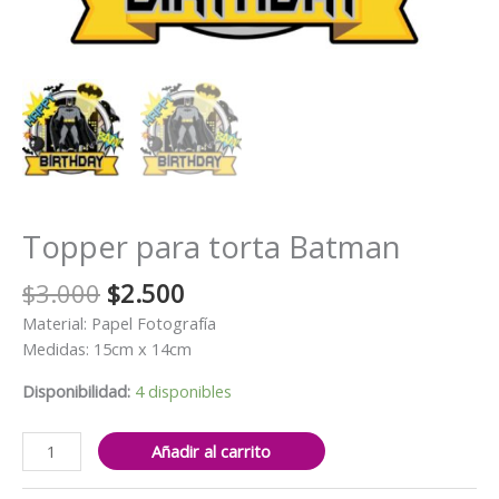
Topper para torta Batman
El
El
$
3.000
$
2.500
precio
precio
Material: Papel Fotografía
original
actual
Medidas: 15cm x 14cm
era:
es:
$3.000.
$2.500.
Disponibilidad:
4 disponibles
Topper
Añadir al carrito
para
torta