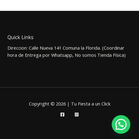
original
actual
era:
es:
$2.000.
$1.500.
Quick Links
Direccion: Calle Nueva 141 Comuna la Florida. (Coordinar
hora de Entrega por Whatsapp, No somos Tienda Física)
Copyright © 2026 | Tu Fiesta a un Click