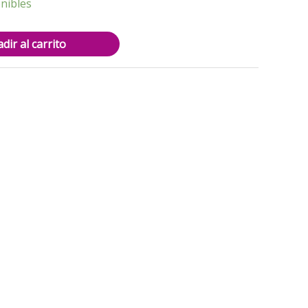
2.500.
nibles
dir al carrito