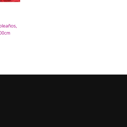
pleaños,
100cm