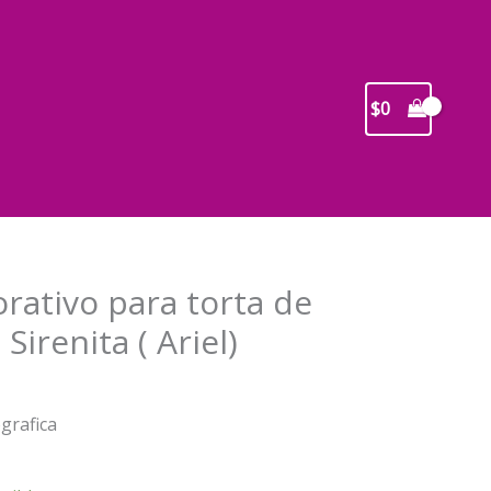
$
0
rativo para torta de
irenita ( Ariel)
recio
ografica
ctual
s: