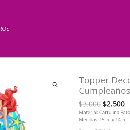
ROS
Topper Deco
Cumpleaños S
El
El
$
3.000
$
2.500
precio
p
Material: Cartulina Fot
original
a
Medidas: 15cm x 14cm
era:
e