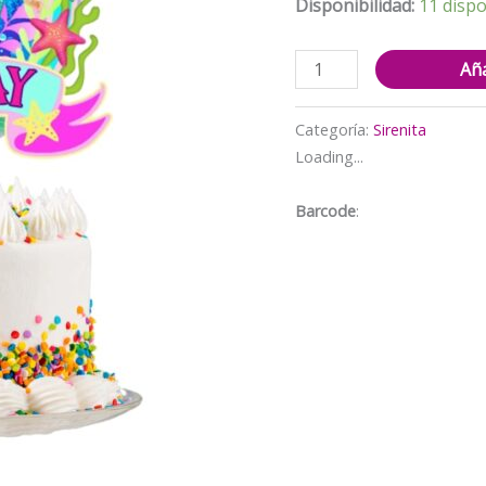
$3.000.
$
Disponibilidad:
11 dispo
Topper
Aña
Decorativo
para
Categoría:
Sirenita
torta
Loading...
de
Cumpleaños
Barcode
:
Sirenita
(
Ariel)
cantidad