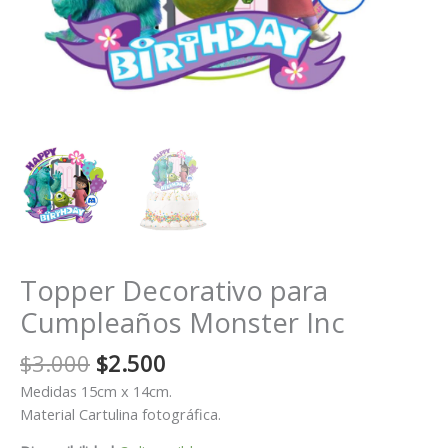
Topper Decorativo para
Cumpleaños Monster Inc
El
El
$
3.000
$
2.500
precio
precio
Medidas 15cm x 14cm.
original
actual
Material Cartulina fotográfica.
era:
es: