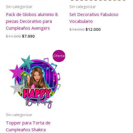
Sin categorizar
Sin categorizar
Pack de Globos aluminio 8
Set Decorativo Fabuloso
piezas Decorativo para
Vocabulario
Cumpleaños Avengers
El
El
$
14.000
$
12.000
precio
precio
El
El
$
11.000
$
7.990
original
actual
precio
precio
era:
es:
original
actual
$14.000.
$12.000.
era:
es:
$11.000.
$7.990.
¡Oferta!
Sin categorizar
Topper para Torta de
Cumpleaños Shakira