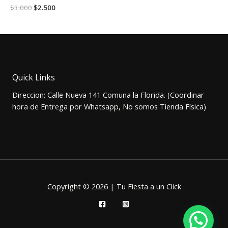
El
El
$
3.000
$
2.500
precio
precio
original
actual
era:
es:
$3.000.
$2.500.
Quick Links
Direccion: Calle Nueva 141 Comuna la Florida. (Coordinar
hora de Entrega por Whatsapp, No somos Tienda Física)
Copyright © 2026 | Tu Fiesta a un Click