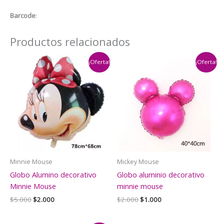
Mouse
Barcode
:
cantidad
Productos relacionados
¡Oferta!
¡Oferta!
Minnie Mouse
Mickey Mouse
Globo Alumino decorativo
Globo aluminio decorativo
Minnie Mouse
minnie mouse
El
El
El
El
$
5.000
$
2.000
$
2.000
$
1.000
precio
precio
precio
precio
original
actual
original
actual