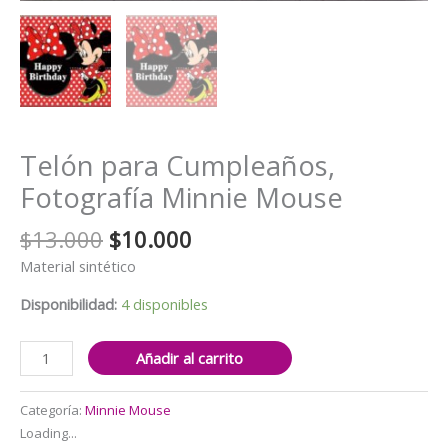
Telón para Cumpleaños,
Fotografía Minnie Mouse
El
El
$
13.000
$
10.000
precio
precio
Material sintético
original
actual
era:
es:
Disponibilidad:
4 disponibles
$13.000.
$10.000.
Telón
Añadir al carrito
para
Cumpleaños,
Categoría:
Minnie Mouse
Fotografía
Loading...
Minnie