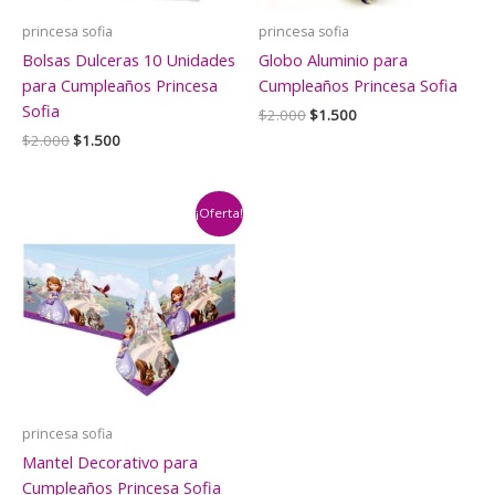
princesa sofia
princesa sofia
Bolsas Dulceras 10 Unidades
Globo Aluminio para
para Cumpleaños Princesa
Cumpleaños Princesa Sofia
Sofia
El
El
$
2.000
$
1.500
precio
precio
El
El
$
2.000
$
1.500
original
actual
precio
precio
era:
es:
original
actual
$2.000.
$1.500.
era:
es:
$2.000.
$1.500.
¡Oferta!
princesa sofia
Mantel Decorativo para
Cumpleaños Princesa Sofia