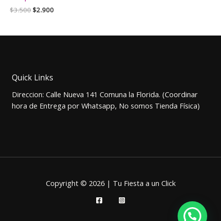
El
El
$
3.500
$
2.900
precio
precio
original
actual
era:
es:
$3.500.
$2.900.
Quick Links
Direccion: Calle Nueva 141 Comuna la Florida. (Coordinar
hora de Entrega por Whatsapp, No somos Tienda Física)
Copyright © 2026 | Tu Fiesta a un Click