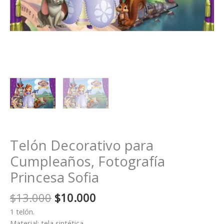
Telón Decorativo para
Cumpleaños, Fotografía
Princesa Sofia
El
El
$
13.000
$
10.000
precio
precio
1 telón.
original
actual
Material: tela sintética.