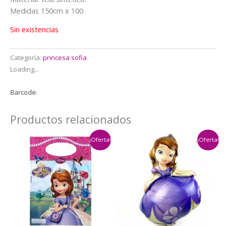
era:
es:
Medidas 150cm x 100
$13.000.
$10.000.
Sin existencias
Categoría:
princesa sofia
Loading...
Barcode
:
Productos relacionados
¡Oferta!
¡Oferta!