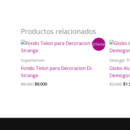
Productos relacionados
¡Oferta!
Superheroes
Stranger T
Fondo Telon para Decoracion Dr.
Globo Al
Strange
Demogo
El
El
El
$
8.000
$
6.000
$
2.000
$
1.
precio
precio
pre
original
actual
orig
era:
es:
era:
$8.000.
$6.000.
$2.