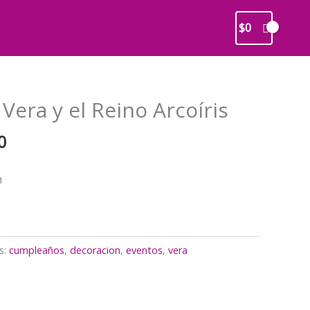
$
0
Vera y el Reino Arcoíris
El
0
precio
l
actual
m
es:
0.
$10.000.
s:
cumpleaños
,
decoracion
,
eventos
,
vera