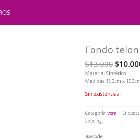
ROS
Fondo telon 
El
$
13.000
$
10.00
precio
Material Sintético
origina
Medidas 150cm x 100c
era:
$13.00
Sin existencias
Categoría:
vera
Etiqueta
Loading...
Barcode
: