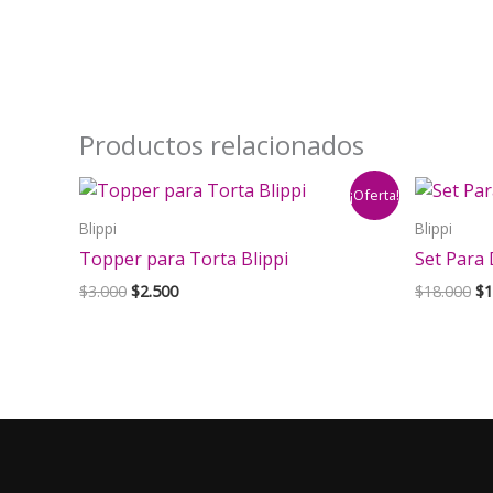
Productos relacionados
¡Oferta!
Blippi
Blippi
Topper para Torta Blippi
Set Para 
El
El
El
$
3.000
$
2.500
$
18.000
$
1
precio
precio
pr
original
actual
or
era:
es:
er
$3.000.
$2.500.
$1