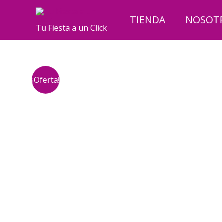
Ir
al
TIENDA
NOSOT
Tu Fiesta a un Click
contenido
¡Oferta!