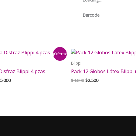
Barcode
:
¡Oferta!
Blippi
Disfraz Blippi 4 pzas
Pack 12 Globos Látex Blippi
El
El
El
5.000
$
4.000
$
2.500
ecio
precio
precio
precio
iginal
actual
original
actual
a:
es:
era:
es:
8.000.
$15.000.
$4.000.
$2.500.