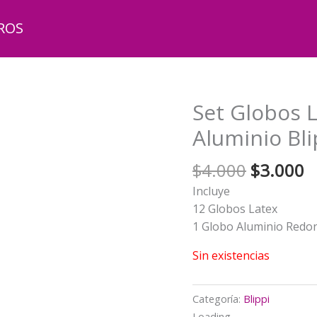
ROS
Set Globos 
Aluminio Bli
El
El
$
4.000
$
3.000
precio
p
Incluye
original
a
12 Globos Latex
era:
e
1 Globo Aluminio Redo
$4.000.
$
Sin existencias
Categoría:
Blippi
Loading...