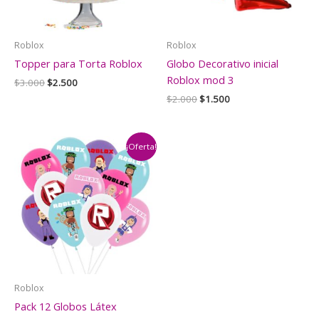
Roblox
Roblox
Topper para Torta Roblox
Globo Decorativo inicial
Roblox mod 3
El
El
$
3.000
$
2.500
precio
precio
El
El
$
2.000
$
1.500
original
actual
precio
precio
era:
es:
original
actual
$3.000.
$2.500.
era:
es:
$2.000.
$1.500.
¡Oferta!
Roblox
Pack 12 Globos Látex