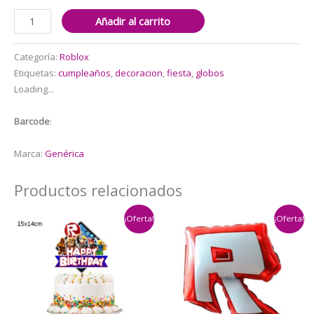
Set
Añadir al carrito
Globos
Feliz
Categoría:
Roblox
Cumpleaños
Etiquetas:
cumpleaños
,
decoracion
,
fiesta
,
globos
Roblox
Loading...
cantidad
Barcode
:
Marca:
Genérica
Productos relacionados
¡Oferta!
¡Oferta!