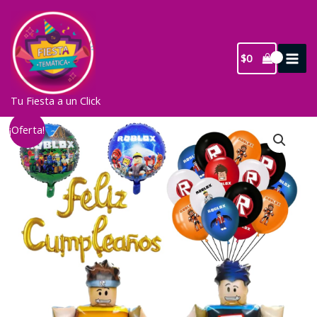
Ir
al
contenido
$
0
Tu Fiesta a un Click
¡Oferta!