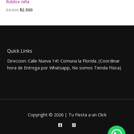
Roblox niña
El
El
$
4.000
$
2.500
precio
precio
original
actual
era:
es:
$4.000.
$2.500.
Quick Links
Direccion: Calle Nueva 141 Comuna la Florida. (Coordinar
hora de Entrega por Whatsapp, No somos Tienda Física)
Copyright © 2026 | Tu Fiesta a un Click