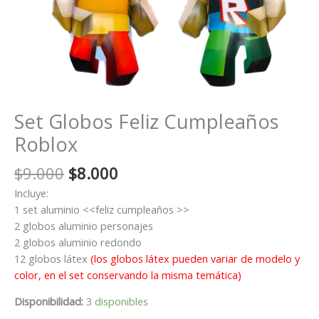
Set Globos Feliz Cumpleaños
Roblox
El
El
$
9.000
$
8.000
precio
precio
Incluye:
original
actual
1 set aluminio <<feliz cumpleaños >>
era:
es:
2 globos aluminio personajes
$9.000.
$8.000.
2 globos aluminio redondo
12 globos látex
(los globos látex pueden variar de modelo y
color, en el set conservando la misma temática)
Disponibilidad:
3 disponibles