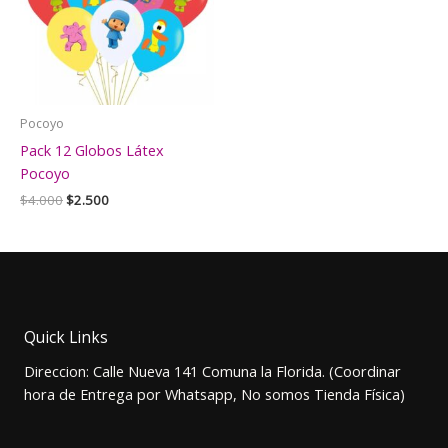
Pocoyo
Pack 12 Globos Látex
Pocoyo
El
El
$
4.000
$
2.500
precio
precio
original
actual
era:
es:
$4.000.
$2.500.
Quick Links
Direccion: Calle Nueva 141 Comuna la Florida. (Coordinar
hora de Entrega por Whatsapp, No somos Tienda Física)