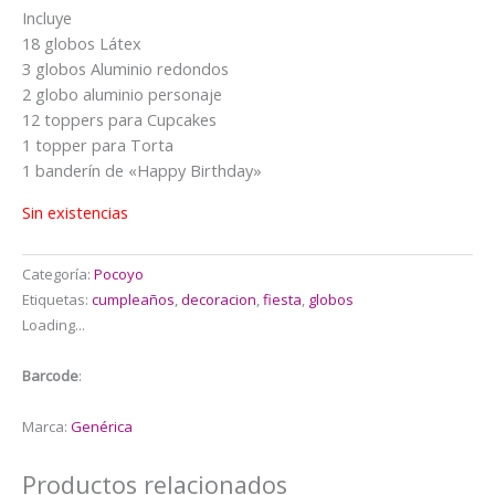
precio
precio
Incluye
original
actual
18 globos Látex
era:
es:
3 globos Aluminio redondos
$18.000.
$15.000.
2 globo aluminio personaje
12 toppers para Cupcakes
1 topper para Torta
1 banderín de «Happy Birthday»
Sin existencias
Categoría:
Pocoyo
Etiquetas:
cumpleaños
,
decoracion
,
fiesta
,
globos
Loading...
Barcode
:
Marca:
Genérica
Productos relacionados