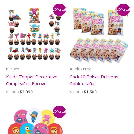
¡Oferta!
¡Oferta!
Pocoyo
Roblox Niña
Kit de Topper Decorativo
Pack 10 Bolsas Dulceras
Cumpleaños Pocoyo
Roblox Niña
El
El
El
El
$
6.000
$
3.990
$
2.000
$
1.500
precio
precio
precio
precio
original
actual
original
actual
era:
es:
era:
es:
$6.000.
$3.990.
$2.000.
$1.500.
¡Oferta!