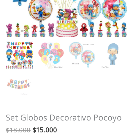
Set Globos Decorativo Pocoyo
El
El
$
18.000
$
15.000