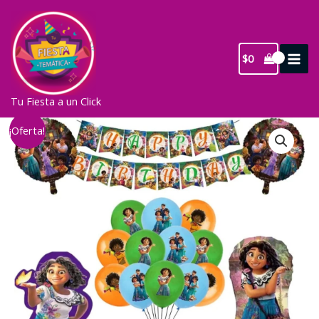
Ir
al
contenido
$
0
Tu Fiesta a un Click
¡Oferta!