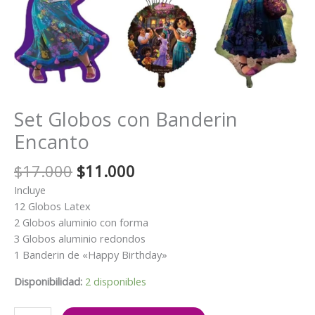
Set Globos con Banderin
Encanto
El
El
$
17.000
$
11.000
precio
precio
Incluye
original
actual
12 Globos Latex
era:
es:
2 Globos aluminio con forma
$17.000.
$11.000.
3 Globos aluminio redondos
1 Banderin de «Happy Birthday»
Disponibilidad:
2 disponibles
Set