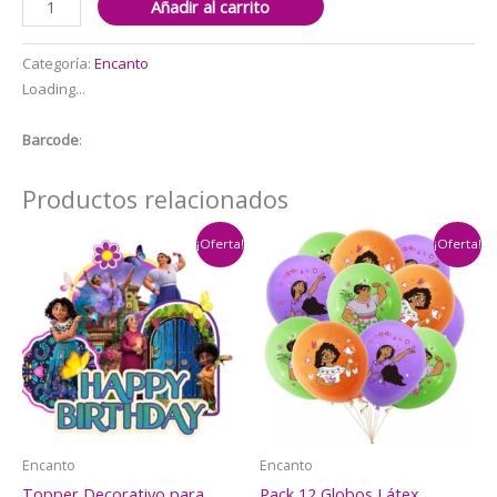
Añadir al carrito
Globos
con
Categoría:
Encanto
Banderin
Loading...
Encanto
cantidad
Barcode
:
Productos relacionados
¡Oferta!
¡Oferta!
Encanto
Encanto
Topper Decorativo para
Pack 12 Globos Látex