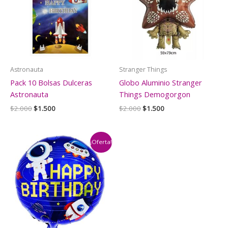
Astronauta
Stranger Things
Pack 10 Bolsas Dulceras
Globo Aluminio Stranger
Astronauta
Things Demogorgon
El
El
El
El
$
2.000
$
1.500
$
2.000
$
1.500
precio
precio
precio
precio
original
actual
original
actual
era:
es:
era:
es:
$2.000.
$1.500.
$2.000.
$1.500.
¡Oferta!