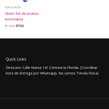
Astronauta
Globo foil decorativo
Astronauta
El
El
$
1.000
$
700
precio
precio
original
actual
era:
es:
$1.000.
$700.
Quick Links
Direccion: Calle Nueva 141 Comuna la Florida. (Coordinar
hora de Entrega por Whatsapp, No somos Tienda Física)