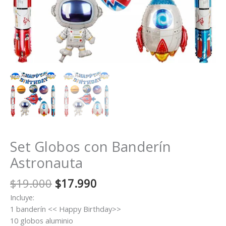
Set Globos con Banderín
Astronauta
El
El
$
19.000
$
17.990
precio
precio
Incluye:
original
actual
1 banderín << Happy Birthday>>
era:
es:
10 globos aluminio