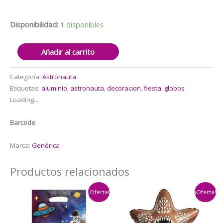
$19.000.
$17.990.
Disponibilidad:
1 disponibles
Set
Añadir al carrito
Globos
con
Categoría:
Astronauta
Banderín
Etiquetas:
aluminio
,
astronauta
,
decoracion
,
fiesta
,
globos
Astronauta
Loading...
cantidad
Barcode
:
Marca:
Genérica
Productos relacionados
¡Oferta!
¡Oferta!