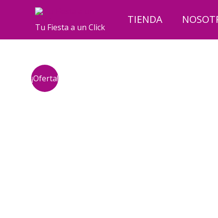
Ir
al
TIENDA
NOSOT
Tu Fiesta a un Click
contenido
¡Oferta!