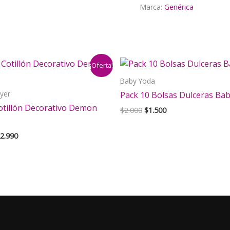
Marca:
Genérica
¡Oferta!
Baby Yoda
yer
Pack 10 Bolsas Dulceras Ba
otillón Decorativo Demon
El
El
$
2.000
$
1.500
precio
precio
original
actual
El
2.990
era:
es:
ecio
precio
$2.000.
$1.500.
iginal
actual
a:
es:
5.000.
$22.990.