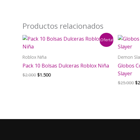
Productos relacionados
¡Oferta!
Roblox Niña
Demon Sla
Pack 10 Bolsas Dulceras Roblox Niña
Globos C
Slayer
El
El
$
2.000
$
1.500
precio
precio
El
$
25.000
$
2
original
actual
pr
era:
es:
or
$2.000.
$1.500.
er
$2