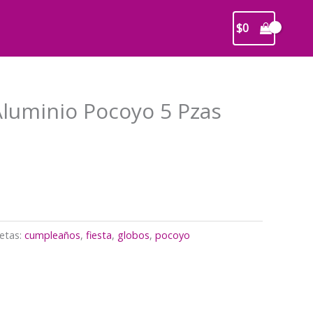
$
0
Aluminio Pocoyo 5 Pzas
recio
ctual
s:
3.500.
etas:
cumpleaños
,
fiesta
,
globos
,
pocoyo