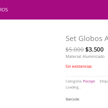
ROS
Set Globos 
El
El
$
5.000
$
3.500
precio
p
Material: Aluminizado
original
a
era:
e
Sin existencias
$5.000.
$
Categoría:
Pocoyo
Etiqu
Loading...
Barcode
: