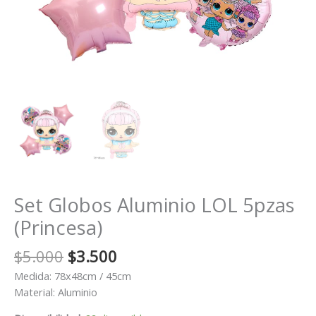
Set Globos Aluminio LOL 5pzas
(Princesa)
El
El
$
5.000
$
3.500
precio
precio
Medida: 78x48cm / 45cm
original
actual
Material: Aluminio
era:
es: