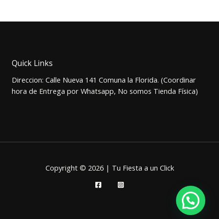
precio
precio
original
actual
era:
es:
$5.000.
$3.500.
Quick Links
Direccion: Calle Nueva 141 Comuna la Florida. (Coordinar
hora de Entrega por Whatsapp, No somos Tienda Física)
Copyright © 2026 | Tu Fiesta a un Click