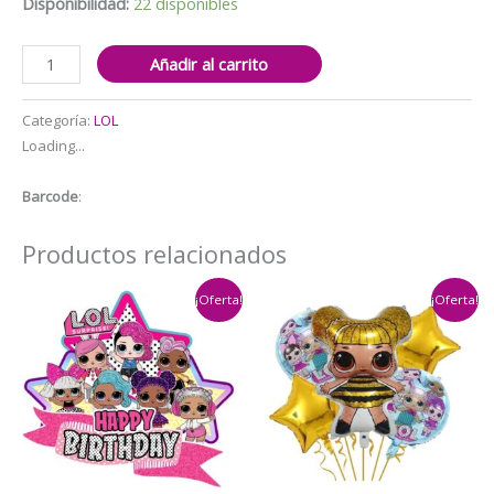
$5.000.
$3.500.
Disponibilidad:
22 disponibles
Set
Añadir al carrito
Globos
Aluminio
Categoría:
LOL
LOL
Loading...
5pzas
(Princesa)
Barcode
:
cantidad
Productos relacionados
¡Oferta!
¡Oferta!