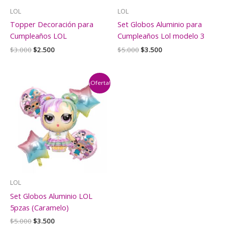
LOL
LOL
Topper Decoración para
Set Globos Aluminio para
Cumpleaños LOL
Cumpleaños Lol modelo 3
El
El
El
El
$
3.000
$
2.500
$
5.000
$
3.500
precio
precio
precio
precio
original
actual
original
actual
era:
es:
era:
es:
$3.000.
$2.500.
$5.000.
$3.500.
¡Oferta!
LOL
Set Globos Aluminio LOL
5pzas (Caramelo)
El
El
$
5.000
$
3.500