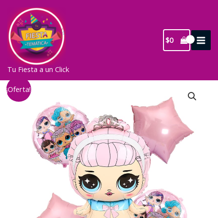
Ir
al
contenido
$
0
Tu Fiesta a un Click
¡Oferta!