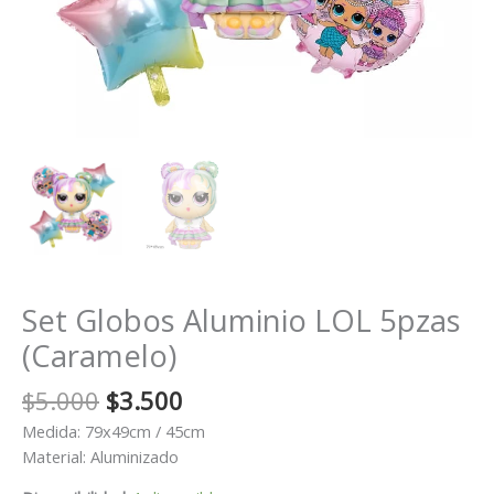
Set Globos Aluminio LOL 5pzas
(Caramelo)
El
El
$
5.000
$
3.500
precio
precio
Medida: 79x49cm / 45cm
original
actual
Material: Aluminizado
era:
es: