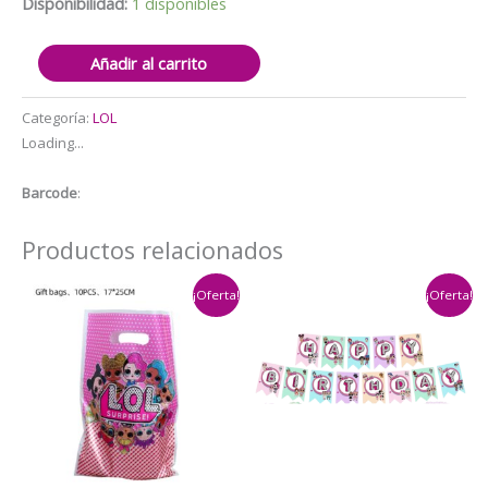
$5.000.
$3.500.
Disponibilidad:
1 disponibles
Set
Añadir al carrito
Globos
Aluminio
Categoría:
LOL
LOL
Loading...
5pzas
(Caramelo)
Barcode
:
cantidad
Productos relacionados
¡Oferta!
¡Oferta!