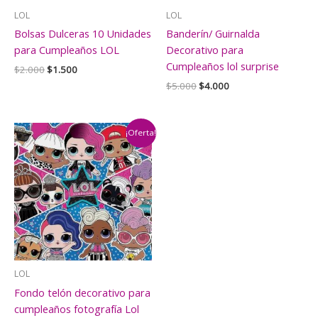
LOL
LOL
Bolsas Dulceras 10 Unidades
Banderín/ Guirnalda
para Cumpleaños LOL
Decorativo para
Cumpleaños lol surprise
El
El
$
2.000
$
1.500
precio
precio
El
El
$
5.000
$
4.000
original
actual
precio
precio
era:
es:
original
actual
$2.000.
$1.500.
era:
es:
$5.000.
$4.000.
¡Oferta!
LOL
Fondo telón decorativo para
cumpleaños fotografía Lol