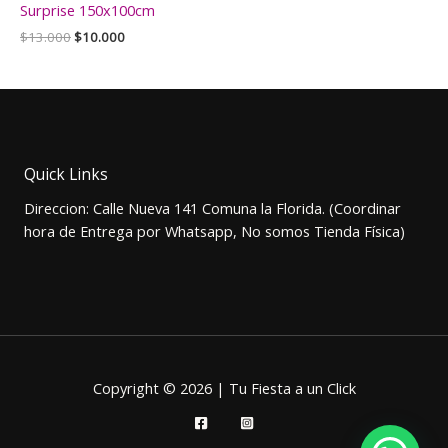
Surprise 150x100cm
El
El
$
13.000
$
10.000
precio
precio
original
actual
era:
es:
$13.000.
$10.000.
Quick Links
Direccion: Calle Nueva 141 Comuna la Florida. (Coordinar
hora de Entrega por Whatsapp, No somos Tienda Física)
Copyright © 2026 | Tu Fiesta a un Click