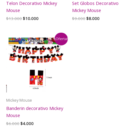
Telon Decorativo Mickey
Set Globos Decorativo
Mouse
Mickey Mouse
El
El
El
El
$
13.000
$
10.000
$
9.000
$
8.000
precio
precio
precio
precio
original
actual
original
actual
era:
es:
era:
es:
$13.000.
$10.000.
$9.000.
$8.000.
¡Oferta!
Mickey Mouse
Banderin decorativo Mickey
Mouse
El
El
$
6.000
$
4.000
precio
precio
original
actual