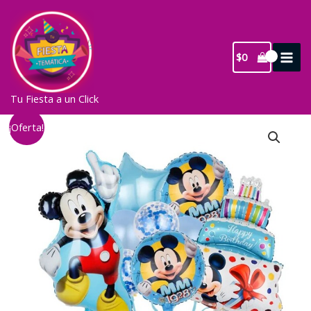
Ir
al
contenido
$
0
Tu Fiesta a un Click
¡Oferta!