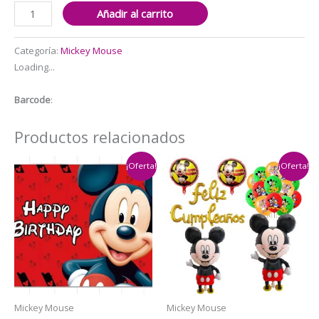
Set
Añadir al carrito
Globos
Aluminio
Categoría:
Mickey Mouse
+
Loading...
látex
Cumpleaños
Barcode
:
Mickey
Mouse
Productos relacionados
cantidad
¡Oferta!
¡Oferta!
Mickey Mouse
Mickey Mouse