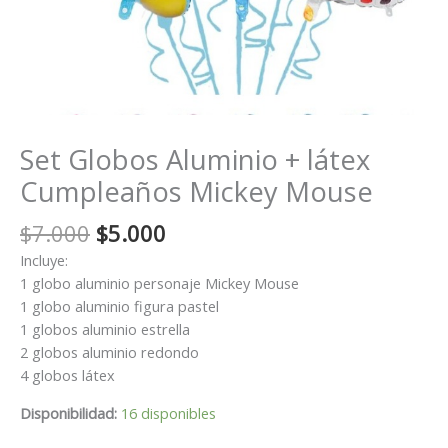
Set Globos Aluminio + látex
Cumpleaños Mickey Mouse
El
El
$
7.000
$
5.000
precio
precio
Incluye:
original
actual
1 globo aluminio personaje Mickey Mouse
era:
es:
1 globo aluminio figura pastel
$7.000.
$5.000.
1 globos aluminio estrella
2 globos aluminio redondo
4 globos látex
Disponibilidad:
16 disponibles