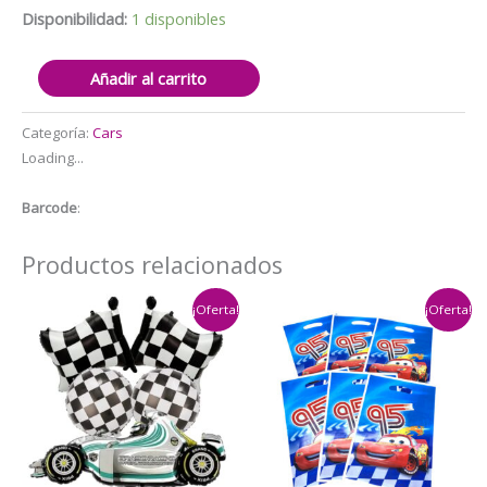
Disponibilidad:
1 disponibles
Set
Añadir al carrito
Globos
aluminio
Categoría:
Cars
Cars
Loading...
5
pzas
Barcode
:
cantidad
Productos relacionados
¡Oferta!
¡Oferta!