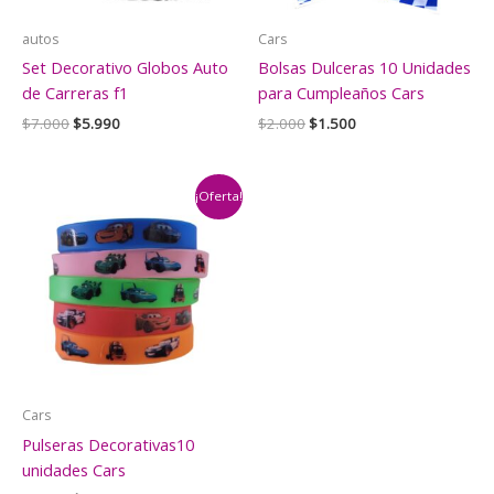
autos
Cars
Set Decorativo Globos Auto
Bolsas Dulceras 10 Unidades
de Carreras f1
para Cumpleaños Cars
El
El
El
El
$
7.000
$
5.990
$
2.000
$
1.500
precio
precio
precio
precio
original
actual
original
actual
era:
es:
era:
es:
$7.000.
$5.990.
$2.000.
$1.500.
¡Oferta!
Cars
Pulseras Decorativas10
unidades Cars