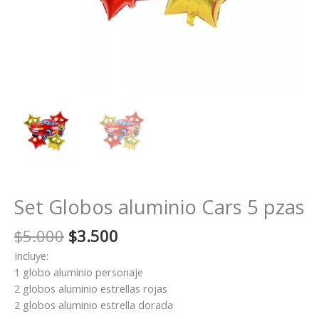
Set Globos aluminio Cars 5 pzas
El
El
$
5.000
$
3.500
precio
precio
Incluye:
original
actual
1 globo aluminio personaje
era:
es:
2 globos aluminio estrellas rojas
$5.000.
$3.500.
2 globos aluminio estrella dorada