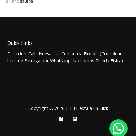
El
El
$
4.500
$
3.500
precio
precio
original
actual
era:
es:
$4.500.
$3.500.
Quick Links
Direccion: Calle Nueva 141 Comuna la Florida. (Coordinar
hora de Entrega por Whatsapp, No somos Tienda Física)
Copyright © 2026 | Tu Fiesta a un Click