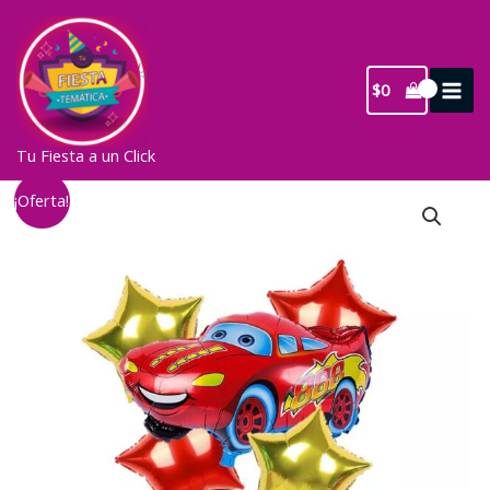
Ir
al
contenido
$
0
Tu Fiesta a un Click
¡Oferta!