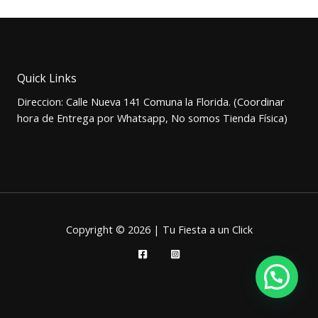
original
actual
era:
es:
$1.000.
$700.
Quick Links
Direccion: Calle Nueva 141 Comuna la Florida. (Coordinar
hora de Entrega por Whatsapp, No somos Tienda Física)
Copyright © 2026 | Tu Fiesta a un Click