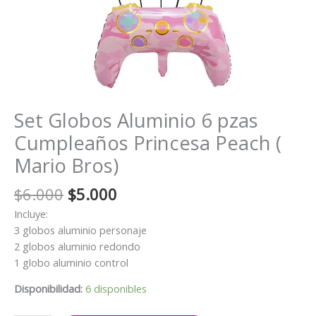
Set Globos Aluminio 6 pzas
Cumpleaños Princesa Peach (
Mario Bros)
El
El
$
6.000
$
5.000
precio
precio
Incluye:
original
actual
3 globos aluminio personaje
era:
es:
2 globos aluminio redondo
$6.000.
$5.000.
1 globo aluminio control
Disponibilidad:
6 disponibles