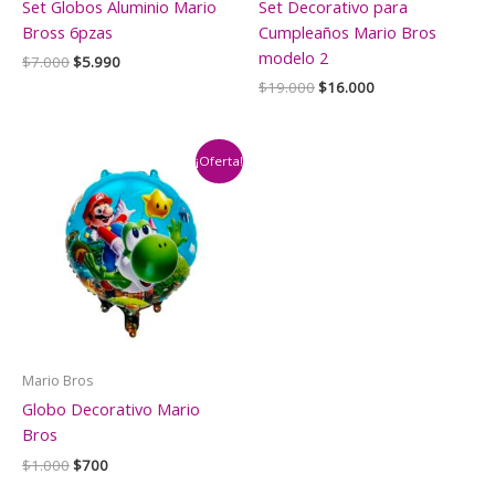
Set Globos Aluminio Mario
Set Decorativo para
Bross 6pzas
Cumpleaños Mario Bros
modelo 2
El
El
$
7.000
$
5.990
precio
precio
El
El
$
19.000
$
16.000
original
actual
precio
precio
era:
es:
original
actual
$7.000.
$5.990.
era:
es:
$19.000.
$16.000.
¡Oferta!
Mario Bros
Globo Decorativo Mario
Bros
El
El
$
1.000
$
700
precio
precio