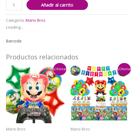
Set
Añadir al carrito
Globos
Aluminio
Categoría:
Mario Bros
6
Loading...
pzas
Cumpleaños
Barcode
:
Princesa
Peach
Productos relacionados
(
Mario
¡Oferta!
¡Oferta!
Bros)
cantidad
Mario Bros
Mario Bros