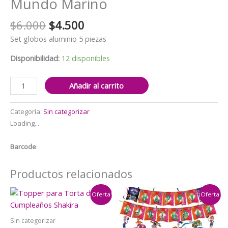
Mundo Marino
El
El
$
6.000
$
4.500
precio
precio
Set globos aluminio 5 piezas
original
actual
era:
es:
Disponibilidad:
12 disponibles
$6.000.
$4.500.
Set
Añadir al carrito
Globos
Aluminio
Categoría:
Sin categorizar
5
Loading...
pieza
Mundo
Barcode
:
Marino
cantidad
Productos relacionados
¡Oferta!
¡Oferta!
Sin categorizar