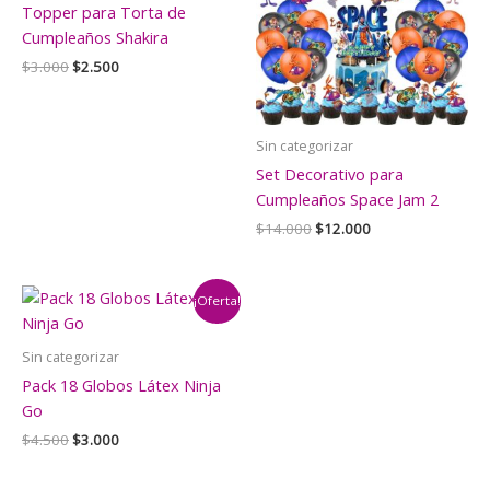
Topper para Torta de
Cumpleaños Shakira
El
El
$
3.000
$
2.500
precio
precio
original
actual
era:
es:
$3.000.
$2.500.
Sin categorizar
Set Decorativo para
Cumpleaños Space Jam 2
El
El
$
14.000
$
12.000
precio
precio
original
actual
era:
es:
$14.000.
$12.000.
¡Oferta!
Sin categorizar
Pack 18 Globos Látex Ninja
Go
El
El
$
4.500
$
3.000
precio
precio
original
actual