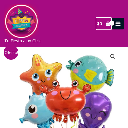
Ir
al
contenido
$
0
Tu Fiesta a un Click
¡Oferta!