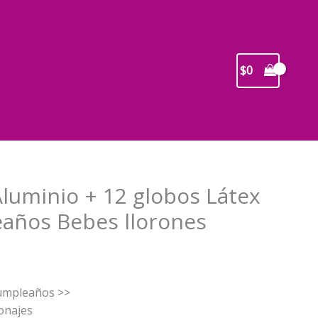
$
0
Aluminio + 12 globos Látex
eaños Bebes llorones
recio
ctual
cumpleaños >>
s:
onajes