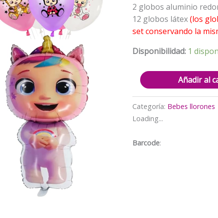
$9.000.
$
2 globos aluminio red
12 globos látex
(los glo
set conservando la mis
Disponibilidad:
1 dispon
Set
Añadir al c
Globos
Aluminio
Categoría:
Bebes llorones
+
Loading...
12
globos
Barcode
:
Látex
Feliz
Cumpleaños
Bebes
llorones
cantidad