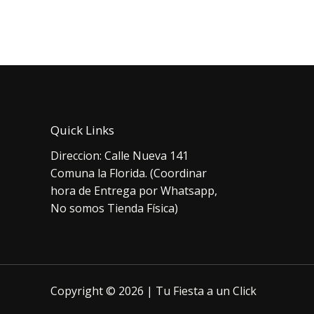
original
actual
orig
era:
es:
era:
$3.500.
$2.900.
$3.
Quick Links
Direccion: Calle Nueva 141
Comuna la Florida. (Coordinar
hora de Entrega por Whatsapp,
No somos Tienda Física)
Copyright © 2026 | Tu Fiesta a un Click