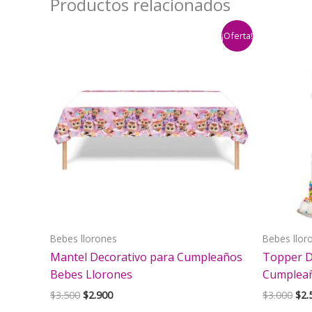
Productos relacionados
¡Oferta!
Bebes llorones
Bebes llor
Mantel Decorativo para Cumpleaños
Topper D
Bebes Llorones
Cumpleañ
El
El
El
$
3.500
$
2.900
$
3.000
$
2.
precio
precio
pre