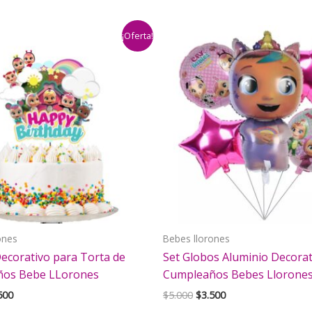
¡Oferta!
ones
Bebes llorones
ecorativo para Torta de
Set Globos Aluminio Decorat
os Bebe LLorones
Cumpleaños Bebes Llorone
El
El
El
500
$
5.000
$
3.500
cio
precio
precio
precio