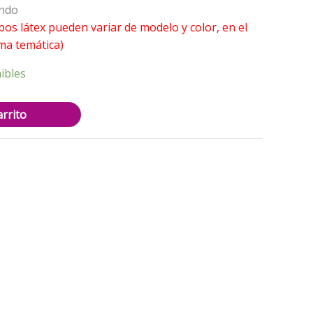
8.000.
ondo
bos látex pueden variar de modelo y color, en el
ma temática)
ibles
arrito