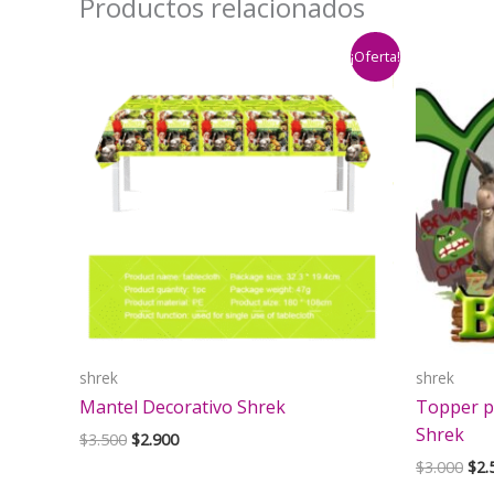
Productos relacionados
¡Oferta!
shrek
shrek
Mantel Decorativo Shrek
Topper p
Shrek
El
El
$
3.500
$
2.900
precio
precio
El
$
3.000
$
2.
original
actual
pre