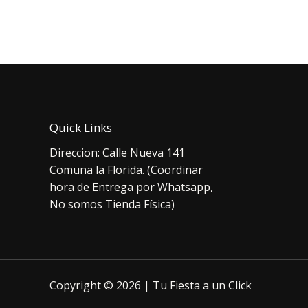
era:
es:
orig
$3.500.
$2.900.
era:
$3.
Quick Links
Direccion: Calle Nueva 141
Comuna la Florida. (Coordinar
hora de Entrega por Whatsapp,
No somos Tienda Física)
Copyright © 2026 | Tu Fiesta a un Click