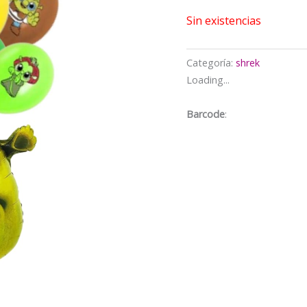
$5.000.
$
Sin existencias
Categoría:
shrek
Loading...
Barcode
: