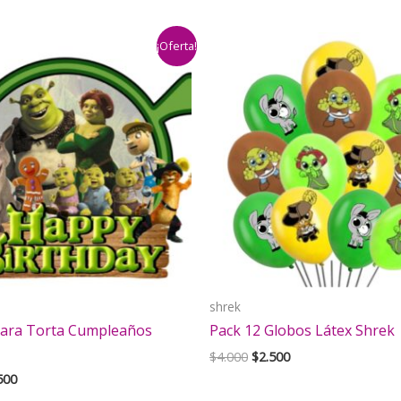
¡Oferta!
shrek
ara Torta Cumpleaños
Pack 12 Globos Látex Shrek
El
El
$
4.000
$
2.500
precio
precio
El
500
original
actual
cio
precio