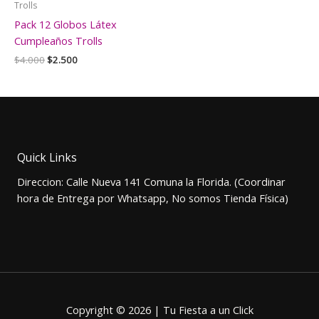
Trolls
Pack 12 Globos Látex
Cumpleaños Trolls
El
El
$
4.000
$
2.500
precio
precio
original
actual
era:
es:
$4.000.
$2.500.
Quick Links
Direccion: Calle Nueva 141 Comuna la Florida. (Coordinar
hora de Entrega por Whatsapp, No somos Tienda Física)
Copyright © 2026 | Tu Fiesta a un Click