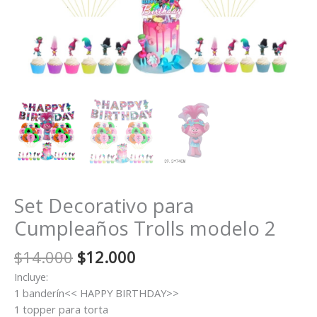
Set Decorativo para
Cumpleaños Trolls modelo 2
El
El
$
14.000
$
12.000
precio
precio
Incluye:
original
actual
1 banderín<< HAPPY BIRTHDAY>>
era:
es:
1 topper para torta