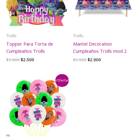
Trolls
Trolls
Topper Para Torta de
Mantel Decorativo
Cumpleaños Trolls
Cumpleaños Trolls mod 2
El
El
El
El
$
3.000
$
2.500
$
3.500
$
2.900
precio
precio
precio
precio
original
actual
original
actual
era:
es:
era:
es:
$3.000.
$2.500.
$3.500.
$2.900.
¡Oferta!