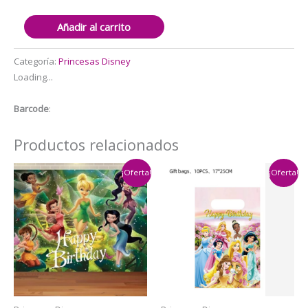
Set
Añadir al carrito
Decorativo
para
Categoría:
Princesas Disney
Cumpleaños
Loading...
Princesas
Disney
Barcode
:
(mod2)
cantidad
Productos relacionados
¡Oferta!
¡Oferta!