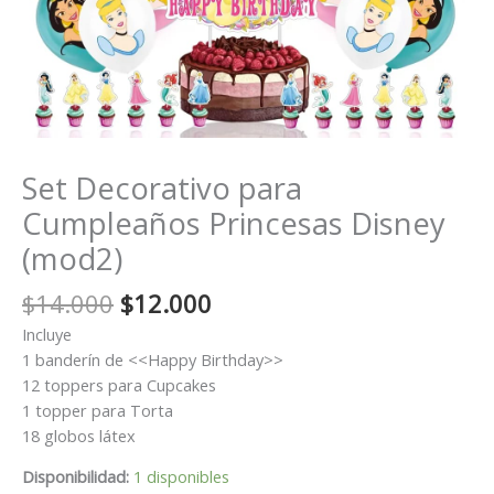
Set Decorativo para
Cumpleaños Princesas Disney
(mod2)
El
El
$
14.000
$
12.000
precio
precio
Incluye
original
actual
1 banderín de <<Happy Birthday>>
era:
es:
12 toppers para Cupcakes
$14.000.
$12.000.
1 topper para Torta
18 globos látex
Disponibilidad:
1 disponibles