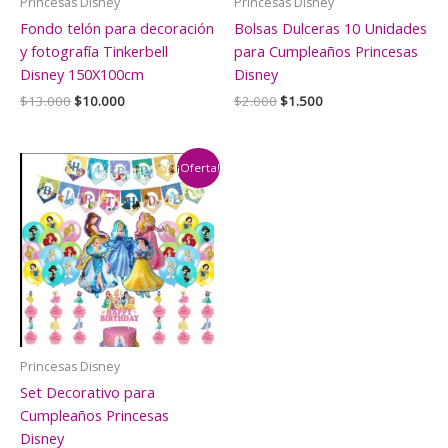
Princesas Disney
Princesas Disney
Fondo telón para decoración
Bolsas Dulceras 10 Unidades
y fotografía Tinkerbell
para Cumpleaños Princesas
Disney 150X100cm
Disney
El
El
El
El
$
13.000
$
10.000
$
2.000
$
1.500
precio
precio
precio
precio
original
actual
original
actual
era:
es:
era:
es:
$13.000.
$10.000.
$2.000.
$1.500.
¡Oferta!
Princesas Disney
Set Decorativo para
Cumpleaños Princesas
Disney