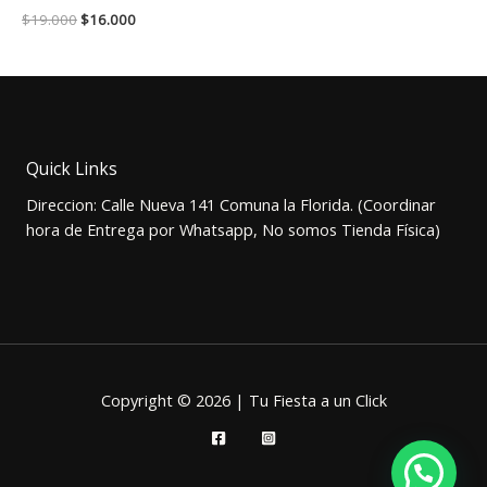
El
El
$
19.000
$
16.000
precio
precio
original
actual
era:
es:
$19.000.
$16.000.
Quick Links
Direccion: Calle Nueva 141 Comuna la Florida. (Coordinar
hora de Entrega por Whatsapp, No somos Tienda Física)
Copyright © 2026 | Tu Fiesta a un Click