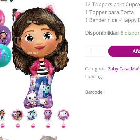
$17.00
12 Toppers para Cupc
1 Topper para Torta
1 Banderin de «Happy 
Disponibilidad:
8 dispon
Set
Aña
Decorativo
para
Categoría:
Gaby Casa Muñ
Cumpleaños
Loading...
Gaby
Casa
Barcode
:
de
Muñecas
cantidad