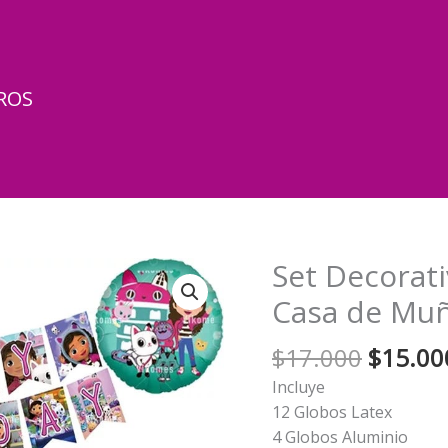
ROS
Set Decorat
Casa de Mu
El
$
17.000
$
15.00
precio
Incluye
origina
12 Globos Latex
era:
4 Globos Aluminio