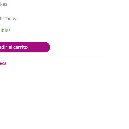
0.
$15.000.
akes
Birthday»
ibles
dir al carrito
eca