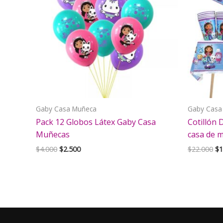
Gaby Casa Muñeca
Gaby Casa
Pack 12 Globos Látex Gaby Casa
Cotillón
Muñecas
casa de 
El
El
El
$
4.000
$
2.500
$
22.000
$
1
precio
precio
pr
original
actual
or
era:
es:
er
$4.000.
$2.500.
$2