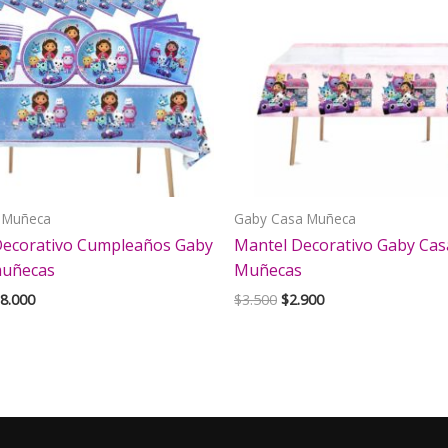
 Muñeca
Gaby Casa Muñeca
 Decorativo Cumpleaños Gaby
Mantel Decorativo Gaby Cas
muñecas
Muñecas
El
El
El
8.000
$
3.500
$
2.900
ecio
precio
precio
precio
iginal
actual
original
actual
a:
es:
era:
es:
2.000.
$18.000.
$3.500.
$2.900.