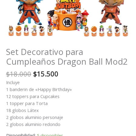
Set Decorativo para
Cumpleaños Dragon Ball Mod2
El
El
$
18.000
$
15.500
precio
precio
Incluye
original
actual
1 banderin de «Happy Birthday»
era:
es:
12 toppers para Cupcakes
$18.000.
$15.500.
1 topper para Torta
18 globos Látex
2 globos aluminio personaje
2 globos aluminio redondo
Disponibilidad:
5 disponibles