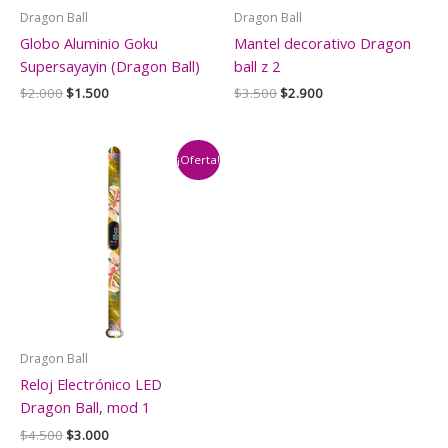
Dragon Ball
Dragon Ball
Globo Aluminio Goku
Mantel decorativo Dragon
Supersayayin (Dragon Ball)
ball z 2
El
El
El
El
$
2.000
$
1.500
$
3.500
$
2.900
precio
precio
precio
precio
original
actual
original
actual
era:
es:
era:
es:
$2.000.
$1.500.
$3.500.
$2.900.
¡Oferta!
Dragon Ball
Reloj Electrónico LED
Dragon Ball, mod 1
El
El
$
4.500
$
3.000