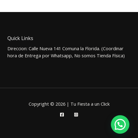
precio
precio
original
actual
era:
es:
$4.500.
$3.000.
Quick Links
Direccion: Calle Nueva 141 Comuna la Florida. (Coordinar
hora de Entrega por Whatsapp, No somos Tienda Física)
Copyright © 2026 | Tu Fiesta a un Click