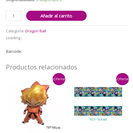
Set
Añadir al carrito
Decorativo
para
Categoría:
Dragon Ball
Cumpleaños
Loading...
Dragon
Ball
Barcode
:
Mod2
cantidad
Productos relacionados
¡Oferta!
¡Oferta!