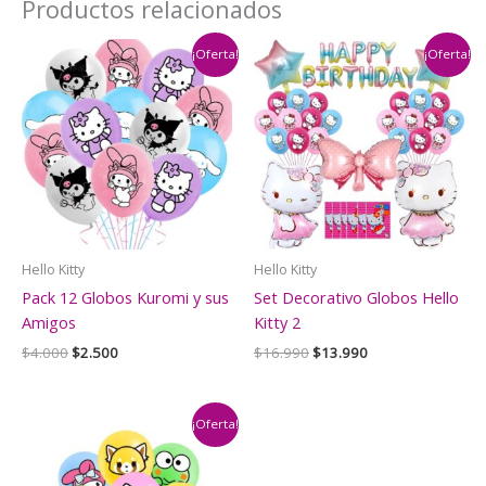
Productos relacionados
¡Oferta!
¡Oferta!
Hello Kitty
Hello Kitty
Pack 12 Globos Kuromi y sus
Set Decorativo Globos Hello
Amigos
Kitty 2
El
El
El
El
$
4.000
$
2.500
$
16.990
$
13.990
precio
precio
precio
precio
original
actual
original
actual
era:
es:
era:
es:
$4.000.
$2.500.
$16.990.
$13.990.
¡Oferta!