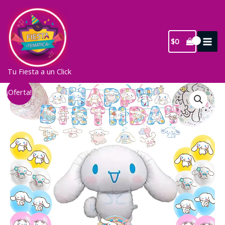
Ir
al
contenido
$
0
Tu Fiesta a un Click
¡Oferta!