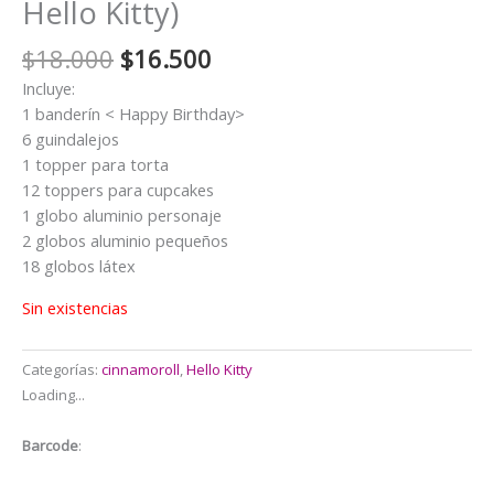
Hello Kitty)
El
El
$
18.000
$
16.500
precio
precio
Incluye:
original
actual
1 banderín < Happy Birthday>
era:
es:
6 guindalejos
$18.000.
$16.500.
1 topper para torta
12 toppers para cupcakes
1 globo aluminio personaje
2 globos aluminio pequeños
18 globos látex
Sin existencias
Categorías:
cinnamoroll
,
Hello Kitty
Loading...
Barcode
: