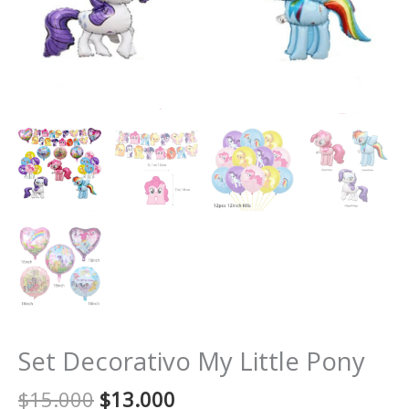
Set Decorativo My Little Pony
El
El
$
15.000
$
13.000