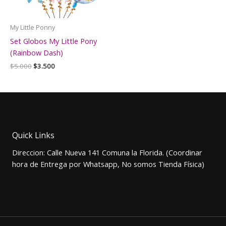
My Little Ponny
Set Globos My Little Pony
(Rainbow Dash)
El
El
$
5.000
$
3.500
precio
precio
original
actual
era:
es:
$5.000.
$3.500.
Quick Links
Direccion: Calle Nueva 141 Comuna la Florida. (Coordinar
hora de Entrega por Whatsapp, No somos Tienda Física)