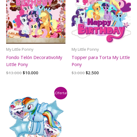
My Little Ponny
My Little Ponny
Fondo Telón DecorativoMy
Topper para Torta My Little
Little Pony
Pony
El
El
El
El
$
13.000
$
10.000
$
3.000
$
2.500
precio
precio
precio
precio
original
actual
original
actual
era:
es:
era:
es:
$13.000.
$10.000.
$3.000.
$2.500.
¡Oferta!