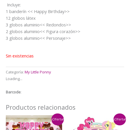
precio
precio
Incluye:
original
actual
1 banderín << Happy Birthday>>
era:
es:
12 globos látex
$15.000.
$13.000.
3 globos aluminio<< Redondos>>
2 globos aluminio<< Figura corazón>>
3 globos aluminio<< Personaje>>
Sin existencias
Categoría:
My Little Ponny
Loading...
Barcode
:
Productos relacionados
¡Oferta!
¡Oferta!