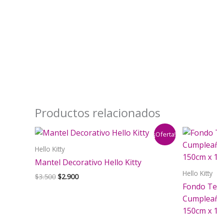
Productos relacionados
¡Oferta!
Hello Kitty
Mantel Decorativo Hello Kitty
Hello Kitty
El
El
$
3.500
$
2.900
precio
precio
Fondo Te
original
actual
Cumpleaño
era:
es:
150cm x 
$3.500.
$2.900.