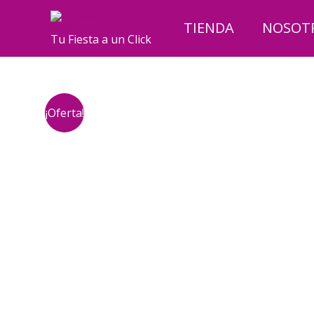
Ir
al
TIENDA
NOSOT
Tu Fiesta a un Click
contenido
¡Oferta!