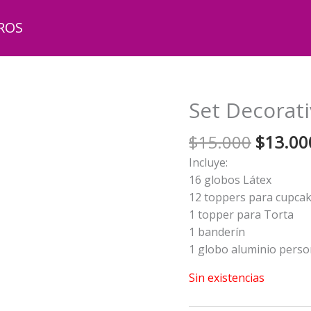
ROS
Set Decorati
El
$
15.000
$
13.00
precio
Incluye:
origina
16 globos Látex
era:
12 toppers para cupca
$15.00
1 topper para Torta
1 banderín
1 globo aluminio perso
Sin existencias