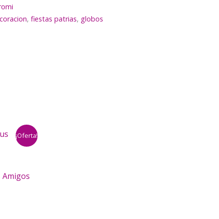
romi
coracion
,
fiestas patrias
,
globos
¡Oferta!
s Amigos