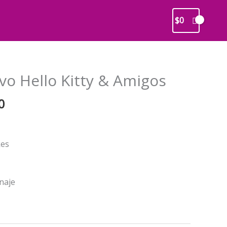
$
0
vo Hello Kitty & Amigos
El
0
precio
l
actual
es:
kes
0.
$13.000.
naje