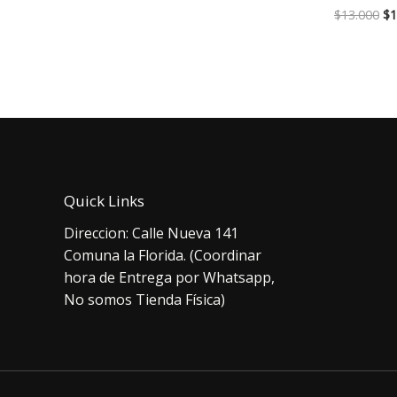
El
$
13.000
$
1
pr
or
er
$1
Quick Links
Direccion: Calle Nueva 141
Comuna la Florida. (Coordinar
hora de Entrega por Whatsapp,
No somos Tienda Física)