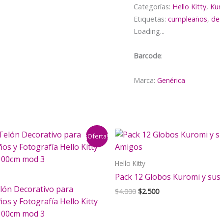
Categorías:
Hello Kitty
,
Ku
Etiquetas:
cumpleaños
,
de
Loading...
Barcode
:
Marca:
Genérica
¡Oferta!
Hello Kitty
Pack 12 Globos Kuromi y su
lón Decorativo para
El
El
$
4.000
$
2.500
precio
precio
s y Fotografía Hello Kitty
original
actual
100cm mod 3
era:
es: