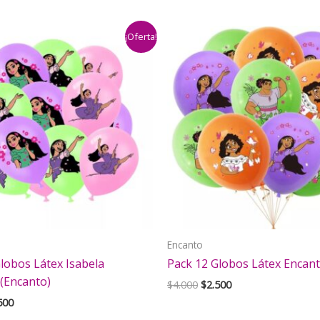
¡Oferta!
Encanto
lobos Látex Isabela
Pack 12 Globos Látex Encan
(Encanto)
El
El
$
4.000
$
2.500
precio
precio
El
500
original
actual
cio
precio