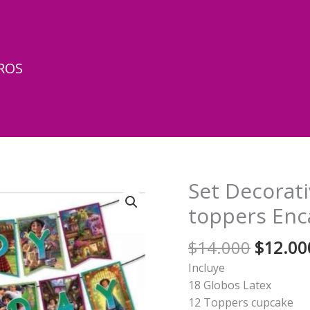
ROS
Set Decorat
toppers Enc
El
$
14.000
$
12.00
precio
Incluye
origina
18 Globos Latex
era:
12 Toppers cupcake