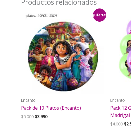
Productos relacionados
¡Oferta!
Encanto
Encanto
Pack de 10 Platos (Encanto)
Pack 12 G
Madrigal 
El
El
$
5.000
$
3.990
precio
precio
El
$
4.000
$
2.
original
actual
pre