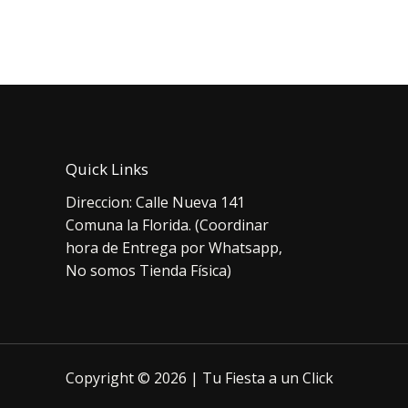
era:
es:
orig
$5.000.
$3.990.
era:
$4.
Quick Links
Direccion: Calle Nueva 141
Comuna la Florida. (Coordinar
hora de Entrega por Whatsapp,
No somos Tienda Física)
Copyright © 2026 | Tu Fiesta a un Click