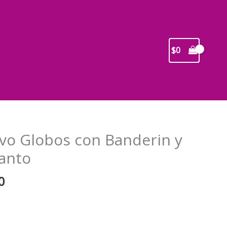
$
0
ivo Globos con Banderin y
anto
El
0
precio
l
actual
es: