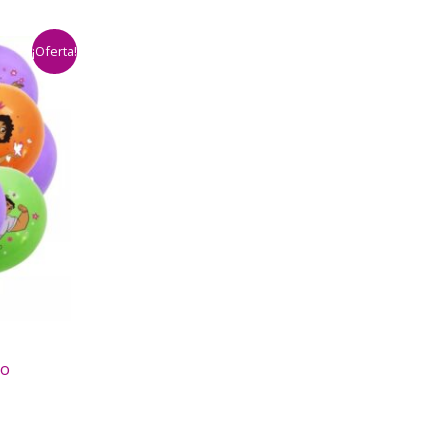
¡Oferta!
to