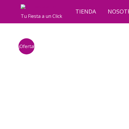
Ir
al
TIENDA
NOSOT
Tu Fiesta a un Click
contenido
¡Oferta!