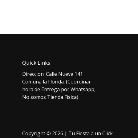
pr
$4.000.
$3.000.
or
er
$2
Quick Links
Direccion: Calle Nueva 141
Comuna la Florida. (Coordinar
hora de Entrega por Whatsapp,
No somos Tienda Física)
Copyright © 2026 | Tu Fiesta a un Click