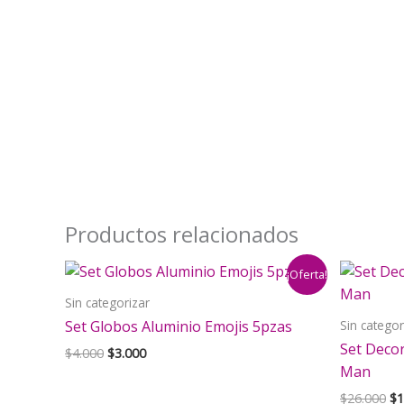
Productos relacionados
¡Oferta!
Sin categorizar
Sin categor
Set Globos Aluminio Emojis 5pzas
Set Deco
El
El
$
4.000
$
3.000
precio
precio
Man
original
actual
El
$
26.000
$
1
era:
es: