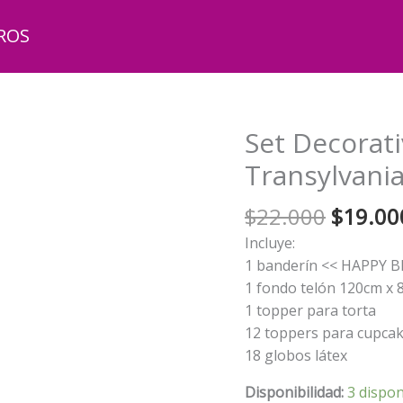
ROS
Set Decorat
Transylvani
El
$
22.000
$
19.00
precio
Incluye:
origina
1 banderín << HAPPY 
era:
1 fondo telón 120cm x 
$22.00
1 topper para torta
12 toppers para cupca
18 globos látex
Disponibilidad:
3 dispon