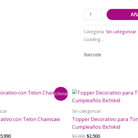
Set
Aña
Decorativo
+
Categoría:
Sin categorizar
Fondo
Loading...
Telón
Hotel
Barcode
:
Transylvania
cantidad
¡Oferta!
izar
Sin categorizar
rativo con Telon Chainsaw
Topper Decorativo para Tor
Cumpleaños Bichikid
El
El
El
5.990
$
3.000
$
2.500