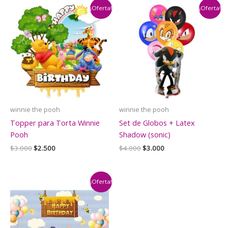
¡Oferta!
¡Oferta!
winnie the pooh
winnie the pooh
Topper para Torta Winnie
Set de Globos + Latex
Pooh
Shadow (sonic)
El
El
El
El
$
3.000
$
2.500
$
4.000
$
3.000
precio
precio
precio
precio
original
actual
original
actual
era:
es:
era:
es:
$3.000.
$2.500.
$4.000.
$3.000.
¡Oferta!