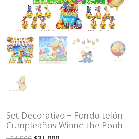
Set Decorativo + Fondo telón
Cumpleaños Winne the Pooh
El
El
$
24.000
$
21.000