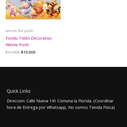
winnie the pooh
Fondo Telón Decorativo
Winnie Pooh
El
El
$
13.000
$
10.000
precio
precio
original
actual
era:
es:
$13.000.
$10.000.
Quick Links
Direccion: Calle Nueva 141 Comuna la Florida. (Coordinar
hora de Entrega por Whatsapp, No somos Tienda Física)