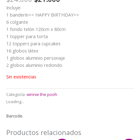
precio
precio
Incluye:
original
actual
1 banderín<< HAPPY BIRTHDAY>>
era:
es:
6 colgante
$24.000.
$21.000.
1 fondo telón 120cm x 80cm
1 topper para torta
12 toppers para cupcakes
16 globos látex
1 globos aluminio personaje
2 globos aluminio redondo
Sin existencias
Categoría:
winnie the pooh
Loading...
Barcode
:
Productos relacionados