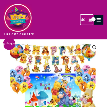
Ir
al
contenido
$
0
Tu Fiesta a un Click
¡Oferta!