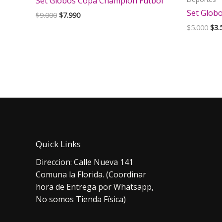
Set Globos Copa Champion Futbol
Set Glob
El
El
$
9.000
$
7.990
precio
precio
El
$
5.000
$
3.
original
actual
pre
era:
es:
orig
$9.000.
$7.990.
era:
$5.
Quick Links
Direccion: Calle Nueva 141
Comuna la Florida. (Coordinar
hora de Entrega por Whatsapp,
No somos Tienda Física)