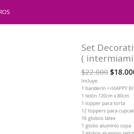
ROS
Set Decorati
( intermiami
El
$
22.000
$
18.00
precio
Incluye:
origina
1 banderín <<HAPPY 
era:
1 telón 120cm x 80cm
$22.00
1 topper para torta
12 toppers para cupca
16 globos látex
1 globo aluminio copa
2 globos aluminio pelo