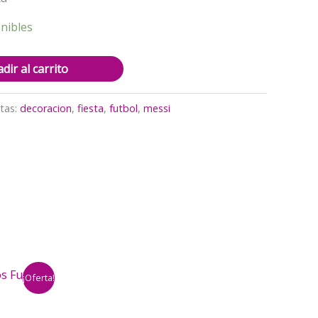
nibles
dir al carrito
tas:
decoracion
,
fiesta
,
futbol
,
messi
¡Oferta!