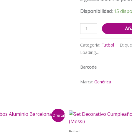
Disponibilidad:
15 dispo
Set
Aña
Decorativo
Con
Categoría:
Futbol
Etique
telón
Loading...
Messi
futbol
Barcode
:
(
intermiami)
Marca:
Genérica
cantidad
¡Oferta!
Futbol