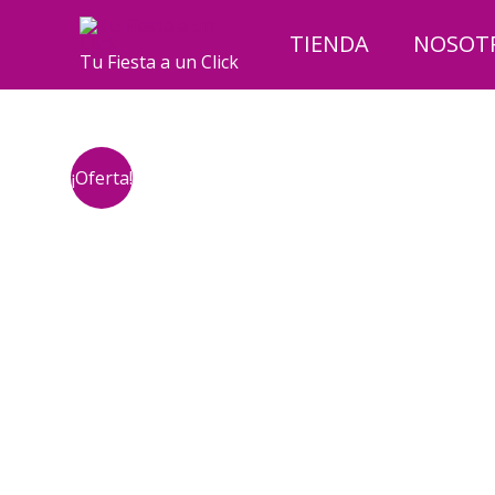
Ir
al
TIENDA
NOSOT
Tu Fiesta a un Click
contenido
¡Oferta!