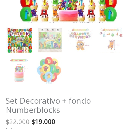
Set Decorativo + fondo
Numberblocks
El
El
$
22.000
$
19.000
precio
precio