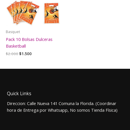
Basquet
Pack 10 Bolsas Dulceras
Basketball
El
El
$
2.000
$
1.500
precio
precio
original
actual
era:
es:
$2.000.
$1.500.
Quick Links
Direccion: Calle Nueva 141 Comuna la Florida. (Coordinar
hora de Entrega por Whatsapp, No somos Tienda Física)