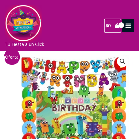
Ir
al
contenido
$
0
Tu Fiesta a un Click
¡Oferta!