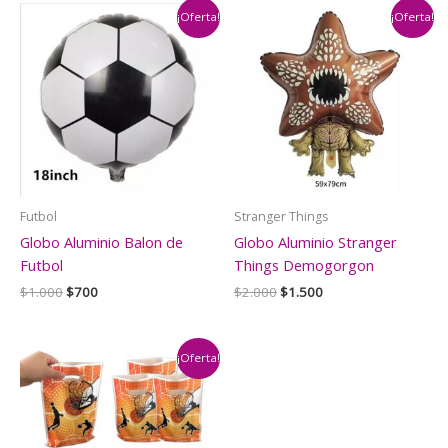
¡Oferta!
¡Oferta!
Futbol
Stranger Things
Globo Aluminio Balon de
Globo Aluminio Stranger
Futbol
Things Demogorgon
El
El
El
El
$
1.000
$
700
$
2.000
$
1.500
precio
precio
precio
precio
original
actual
original
actual
era:
es:
era:
es:
$1.000.
$700.
$2.000.
$1.500.
¡Oferta!