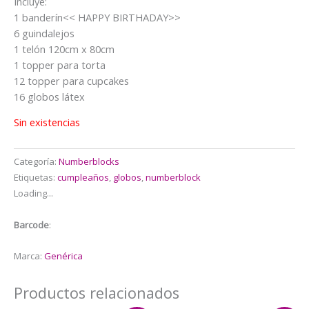
Incluye:
original
actual
1 banderín<< HAPPY BIRTHADAY>>
era:
es:
6 guindalejos
$22.000.
$19.000.
1 telón 120cm x 80cm
1 topper para torta
12 topper para cupcakes
16 globos látex
Sin existencias
Categoría:
Numberblocks
Etiquetas:
cumpleaños
,
globos
,
numberblock
Loading...
Barcode
:
Marca:
Genérica
Productos relacionados