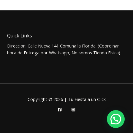
original
actual
era:
es:
$3.500.
$2.900.
Quick Links
Direccion: Calle Nueva 141 Comuna la Florida. (Coordinar
hora de Entrega por Whatsapp, No somos Tienda Física)
Copyright © 2026 | Tu Fiesta a un Click