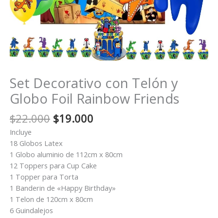
Set Decorativo con Telón y
Globo Foil Rainbow Friends
El
El
$
22.000
$
19.000
precio
precio
Incluye
original
actual
18 Globos Latex
era:
es:
1 Globo aluminio de 112cm x 80cm
$22.000.
$19.000.
12 Toppers para Cup Cake
1 Topper para Torta
1 Banderin de «Happy Birthday»
1 Telon de 120cm x 80cm
6 Guindalejos