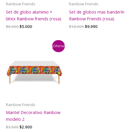
Rainbow Friends
Rainbow Friends
Set de globo aluminio +
Set de globos mas banderín
látex Rainbow friends (rosa)
Rainbow Friends (rosa)
El
El
El
El
$
6.000
$
5.000
$
18.000
$
9.990
precio
precio
precio
precio
original
actual
original
actual
era:
es:
era:
es:
$6.000.
$5.000.
$18.000.
$9.990.
¡Oferta!
Rainbow Friends
Mantel Decorativo Rainbow
modelo 2
El
El
$
3.500
$
2.900
precio
precio