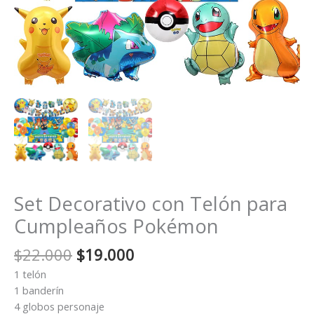
Set Decorativo con Telón para
Cumpleaños Pokémon
El
El
$
22.000
$
19.000
precio
precio
1 telón
original
actual
1 banderín
era:
es:
4 globos personaje