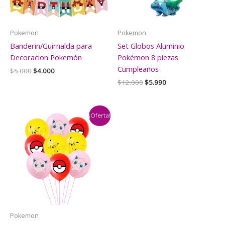
Pokemon
Pokemon
Banderin/Guirnalda para
Set Globos Aluminio
Decoracion Pokemón
Pokémon 8 piezas
Cumpleaños
El
El
$
5.000
$
4.000
precio
precio
El
El
$
12.000
$
5.990
original
actual
precio
precio
era:
es:
original
actual
$5.000.
$4.000.
era:
es:
$12.000.
$5.990.
¡Oferta!
Pokemon