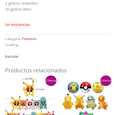
$22.000.
$19.000.
3 globos redondos
20 globos látex
Sin existencias
Categoría:
Pokemon
Loading...
Barcode
:
Productos relacionados
¡Oferta!
¡Oferta!