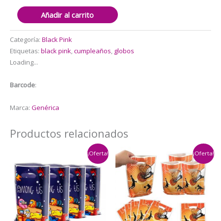
Set
Añadir al carrito
Decorativo
con
Categoría:
Black Pink
Telón
Etiquetas:
black pink
,
cumpleaños
,
globos
Black
Loading...
Pink
cantidad
Barcode
:
Marca:
Genérica
Productos relacionados
¡Oferta!
¡Oferta!