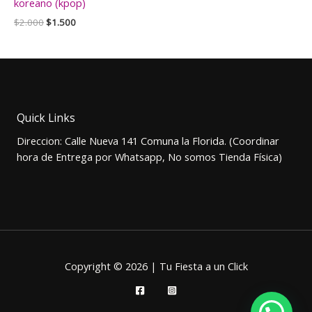
koreano (kpop)
El
El
$
2.000
$
1.500
precio
precio
original
actual
era:
es:
$2.000.
$1.500.
Quick Links
Direccion: Calle Nueva 141 Comuna la Florida. (Coordinar
hora de Entrega por Whatsapp, No somos Tienda Física)
Copyright © 2026 | Tu Fiesta a un Click