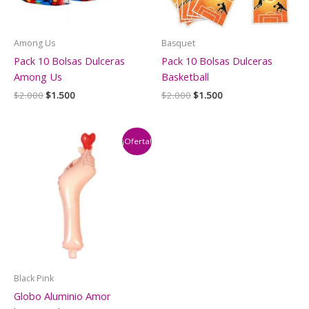
Among Us
Basquet
Pack 10 Bolsas Dulceras
Pack 10 Bolsas Dulceras
Among Us
Basketball
El
El
El
El
$
2.000
$
1.500
$
2.000
$
1.500
precio
precio
precio
precio
original
actual
original
actual
era:
es:
era:
es:
$2.000.
$1.500.
$2.000.
$1.500.
¡Oferta!
Black Pink
Globo Aluminio Amor