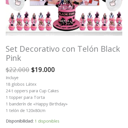
Set Decorativo con Telón Black
Pink
El
El
$
22.000
$
19.000
precio
precio
Incluye
original
actual
18 globos Látex
era:
es:
24 t oppers para Cup Cakes
$22.000.
$19.000.
1 topper para Torta
1 banderín de «Happy Birthday»
1 telón de 120x80cm
Disponibilidad:
1 disponibles