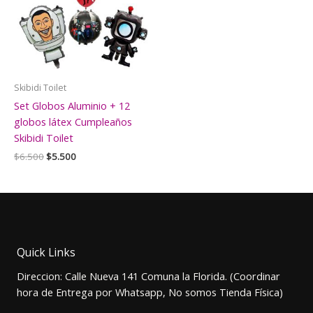
Skibidi Toilet
Set Globos Aluminio + 12
globos látex Cumpleaños
Skibidi Toilet
El
El
$
6.500
$
5.500
precio
precio
original
actual
era:
es:
$6.500.
$5.500.
Quick Links
Direccion: Calle Nueva 141 Comuna la Florida. (Coordinar
hora de Entrega por Whatsapp, No somos Tienda Física)