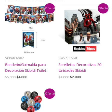
¡Oferta!
¡Oferta!
Skibidi Toilet
Skibidi Toilet
Banderin/Guirnalda para
Servilletas Decorativas 20
Decoración Skibidi Toilet
Unidades Skibidi
El
El
El
El
$
5.000
$
4.000
$
4.000
$
2.990
precio
precio
precio
precio
original
actual
original
actual
era:
es:
era:
es:
$5.000.
$4.000.
$4.000.
$2.990.
¡Oferta!