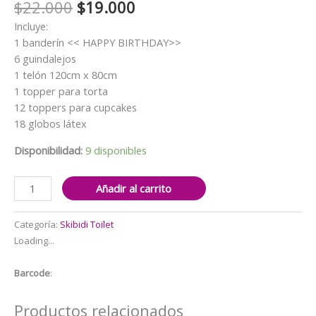
El
El
$
22.000
$
19.000
precio
precio
Incluye:
original
actual
1 banderín << HAPPY BIRTHDAY>>
era:
es:
6 guindalejos
$22.000.
$19.000.
1 telón 120cm x 80cm
1 topper para torta
12 toppers para cupcakes
18 globos látex
Disponibilidad:
9 disponibles
Set
Añadir al carrito
Decorativo
con
Categoría:
Skibidi Toilet
fondo
Loading...
telón
Skibidi
Barcode
:
Toilet
cantidad
Productos relacionados