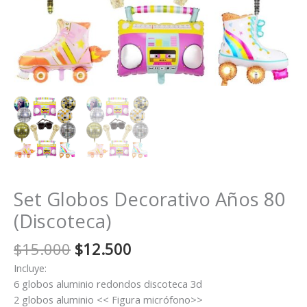
Set Globos Decorativo Años 80
(Discoteca)
El
El
$
15.000
$
12.500
precio
precio
Incluye:
original
actual
6 globos aluminio redondos discoteca 3d
era:
es:
2 globos aluminio << Figura micrófono>>