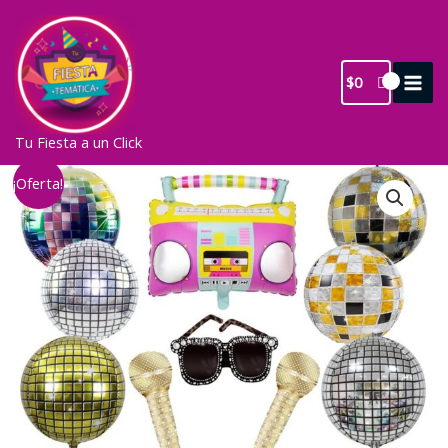
Ir
al
contenido
$
0
Tu Fiesta a un Click
¡Oferta!