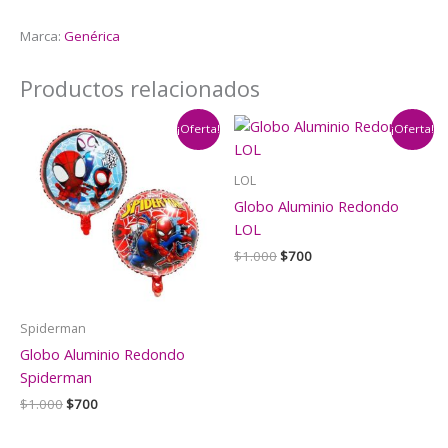
cantidad
Marca:
Genérica
Productos relacionados
¡Oferta!
¡Oferta!
LOL
Globo Aluminio Redondo
LOL
El
El
$
1.000
$
700
precio
precio
original
actual
era:
es:
$1.000.
$700.
Spiderman
Globo Aluminio Redondo
Spiderman
El
El
$
1.000
$
700
precio
precio
original
actual