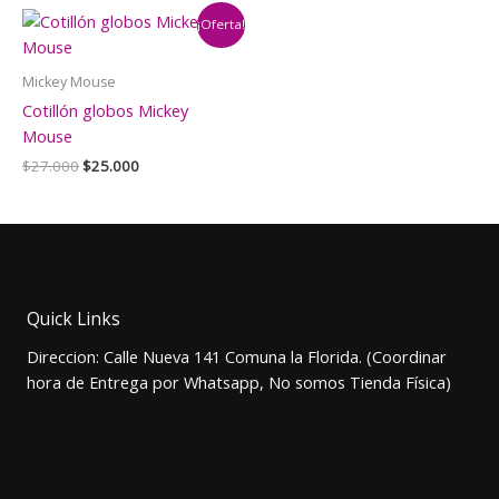
era:
es:
$1.000.
$700.
¡Oferta!
Mickey Mouse
Cotillón globos Mickey
Mouse
El
El
$
27.000
$
25.000
precio
precio
original
actual
era:
es:
$27.000.
$25.000.
Quick Links
Direccion: Calle Nueva 141 Comuna la Florida. (Coordinar
hora de Entrega por Whatsapp, No somos Tienda Física)