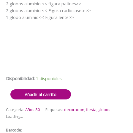
$15.000.
$12.500.
2 globos aluminio << figura patines>>
2 globos aluminio << Figura radiocasete>>
1 globo aluminio<< Figura lente>>
Disponibilidad:
1 disponibles
Set
Añadir al carrito
Globos
Decorativo
Categoría:
Años 80
Etiquetas:
decoracion
,
fiesta
,
globos
Años
Loading...
80
(Discoteca)
Barcode
: