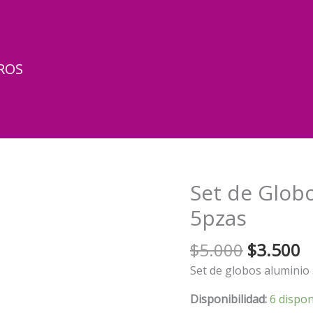
ROS
Set de Glob
5pzas
El
El
$
5.000
$
3.500
precio
p
Set de globos aluminio 
original
a
era:
e
Disponibilidad:
6 dispon