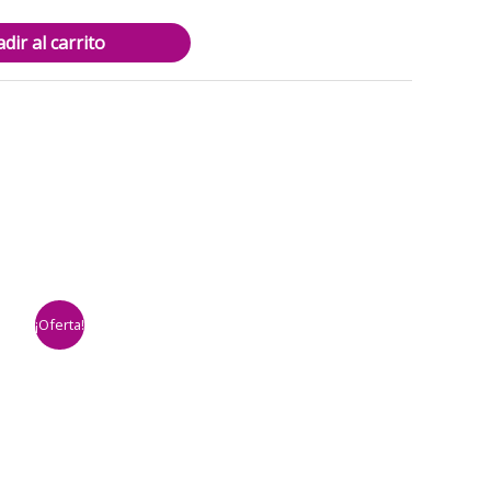
3.500.
dir al carrito
¡Oferta!