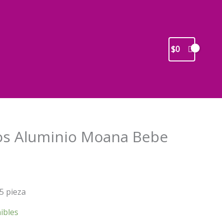
$
0
os Aluminio Moana Bebe
recio
5 pieza
ctual
s:
ibles