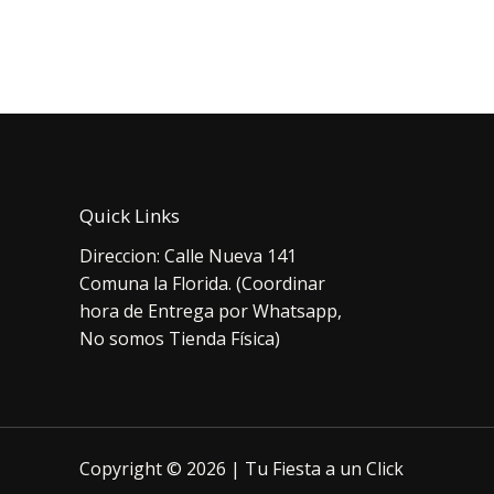
pr
$3.000.
$1.500.
or
er
$1
Quick Links
Direccion: Calle Nueva 141
Comuna la Florida. (Coordinar
hora de Entrega por Whatsapp,
No somos Tienda Física)
Copyright © 2026 | Tu Fiesta a un Click