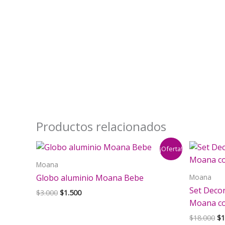
Productos relacionados
¡Oferta!
Moana
Moana
Globo aluminio Moana Bebe
Set Deco
El
El
$
3.000
$
1.500
precio
precio
Moana c
original
actual
El
$
18.000
$
1
era:
es: