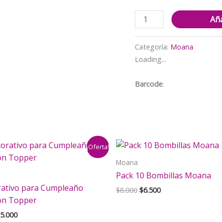
$5.000.
$
Set
Aña
de
Globos
Categoría:
Moana
Aluminio
Loading...
Moana
Bebe
Barcode
:
5pzas
cantidad
¡Oferta!
Moana
Pack 10 Bombillas Moana
rativo para Cumpleaño
El
El
$
8.000
$
6.500
precio
precio
on Topper
original
actual
El
5.000
era:
es: