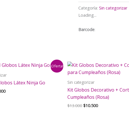
colets
Categoría:
Sin categorizar
para
Loading...
el
cabello
Barcode
:
My
Melody
(5
pzas)
cantidad
¡Oferta!
izar
Sin categorizar
lobos Látex Ninja Go
Kit Globos Decorativo + Cor
El
000
cio
precio
Cumpleaños (Rosa)
inal
actual
El
El
$
13.000
$
10.500
es:
precio
precio
500.
$3.000.
original
actual
era:
es:
$13.000.
$10.500.