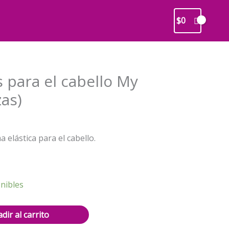
$
0
s para el cabello My
as)
recio
 elástica para el cabello.
ctual
s:
2.000.
nibles
dir al carrito