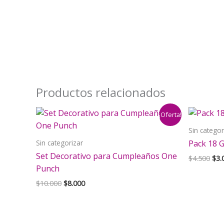
Productos relacionados
¡Oferta!
Sin categor
Sin categorizar
Pack 18 G
Set Decorativo para Cumpleaños One
El
$
4.500
$
3.
pre
Punch
orig
El
El
$
10.000
$
8.000
era:
precio
precio
$4.
original
actual
era:
es:
$10.000.
$8.000.