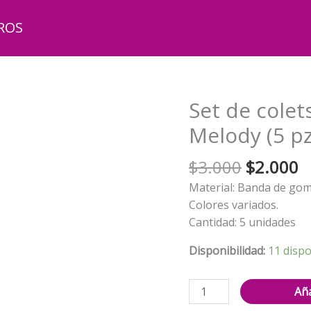
ROS
Set de colet
Melody (5 pz
El
El
$
3.000
$
2.000
precio
p
Material: Banda de goma
original
a
Colores variados.
era:
e
Cantidad: 5 unidades
$3.000.
$
Disponibilidad:
11 dispo
Set
Aña
de