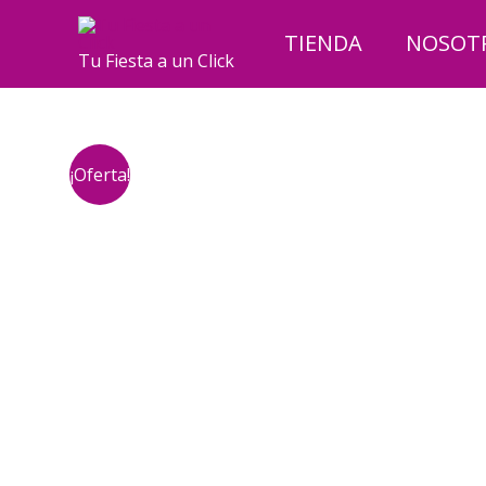
Ir
al
TIENDA
NOSOT
Tu Fiesta a un Click
contenido
¡Oferta!