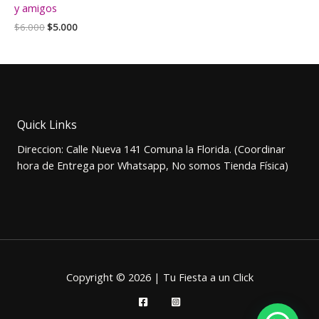
y amigos
El
El
$
6.000
$
5.000
precio
precio
original
actual
era:
es:
$6.000.
$5.000.
Quick Links
Direccion: Calle Nueva 141 Comuna la Florida. (Coordinar
hora de Entrega por Whatsapp, No somos Tienda Física)
Copyright © 2026 | Tu Fiesta a un Click