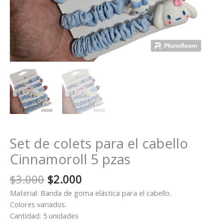
Set de colets para el cabello
Cinnamoroll 5 pzas
El
El
$
3.000
$
2.000
precio
precio
Material: Banda de goma elástica para el cabello.
original
actual
Colores variados.
era:
es:
Cantidad: 5 unidades