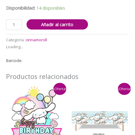
$3.000.
$2.000.
Disponibilidad:
14 disponibles
Set
Añadir al carrito
de
colets
Categoría:
cinnamoroll
para
Loading...
el
cabello
Barcode
:
Cinnamoroll
5
Productos relacionados
pzas
cantidad
¡Oferta!
¡Oferta!