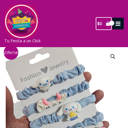
Ir
al
contenido
$
0
Tu Fiesta a un Click
¡Oferta!