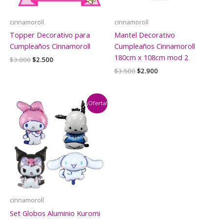
cinnamoroll
cinnamoroll
Topper Decorativo para
Mantel Decorativo
Cumpleaños Cinnamoroll
Cumpleaños Cinnamoroll
180cm x 108cm mod 2
El
El
$
3.000
$
2.500
precio
precio
El
El
$
3.500
$
2.900
original
actual
precio
precio
era:
es:
original
actual
$3.000.
$2.500.
era:
es:
$3.500.
$2.900.
¡Oferta!
cinnamoroll
Set Globos Aluminio Kuromi