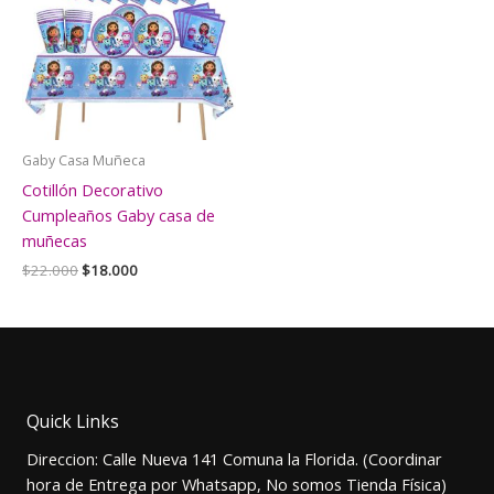
Gaby Casa Muñeca
Cotillón Decorativo
Cumpleaños Gaby casa de
muñecas
El
El
$
22.000
$
18.000
precio
precio
original
actual
era:
es:
$22.000.
$18.000.
Quick Links
Direccion: Calle Nueva 141 Comuna la Florida. (Coordinar
hora de Entrega por Whatsapp, No somos Tienda Física)