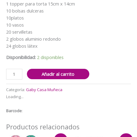
$27.000.
$25.000.
1 topper para torta 15cm x 14cm
10 bolsas dulceras
10platos
10 vasos
20 servilletas
2 globos aluminio redondo
24 globos látex
Disponibilidad:
2 disponibles
Globos
Añadir al carrito
Cotillón
Cumpleaños
Categoría:
Gaby Casa Muñeca
Gaby
Loading...
Casa
de
Barcode
:
Muñecas
Mod2
Productos relacionados
cantidad