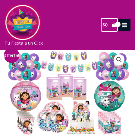
Ir
al
contenido
$
0
Tu Fiesta a un Click
¡Oferta!