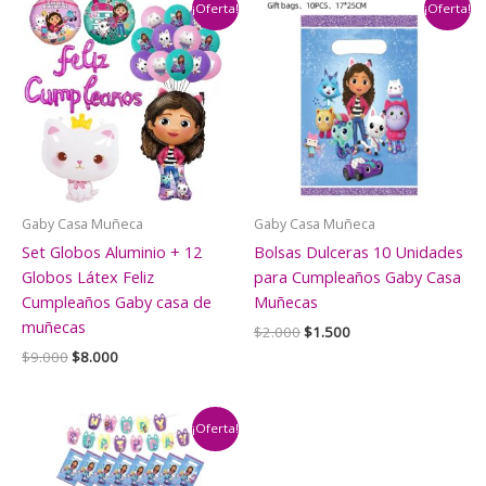
¡Oferta!
¡Oferta!
Gaby Casa Muñeca
Gaby Casa Muñeca
Set Globos Aluminio + 12
Bolsas Dulceras 10 Unidades
Globos Látex Feliz
para Cumpleaños Gaby Casa
Cumpleaños Gaby casa de
Muñecas
muñecas
El
El
$
2.000
$
1.500
precio
precio
El
El
$
9.000
$
8.000
original
actual
precio
precio
era:
es:
original
actual
$2.000.
$1.500.
era:
es:
$9.000.
$8.000.
¡Oferta!