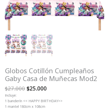
Globos Cotillón Cumpleaños
Gaby Casa de Muñecas Mod2
El
El
$
27.000
$
25.000
precio
precio
Incluye:
original
actual
1 banderín << HAPPY BIRTHDAY>>
era:
es:
1 mantel 180cm x 108cm