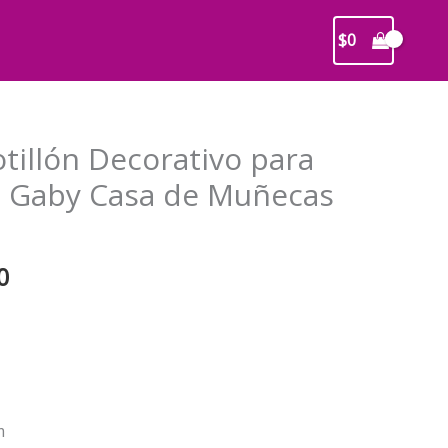
$
0
tillón Decorativo para
 Gaby Casa de Muñecas
El
0
precio
l
actual
es:
0.
$25.000.
m