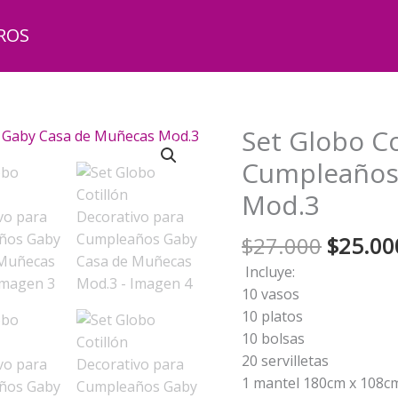
ROS
Set Globo Co
Cumpleaños
Mod.3
El
$
27.000
$
25.00
precio
Incluye:
origina
10 vasos
era:
10 platos
$27.00
10 bolsas
20 servilletas
1 mantel 180cm x 108c