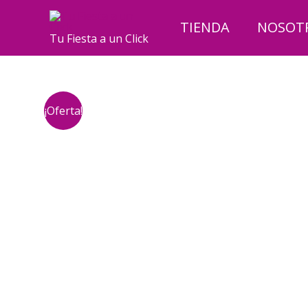
Ir
al
TIENDA
NOSOT
Tu Fiesta a un Click
contenido
¡Oferta!