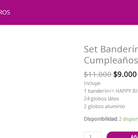
ROS
Set Banderí
Cumpleaños
El
$
11.000
$
9.000
precio
Incluye:
origina
1 banderín<< HAPPY 
era:
24 globos látex
$11.00
2 globos aluminio
Disponibilidad:
2 dispon
Set
Aña