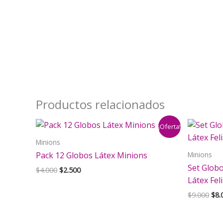
Productos relacionados
¡Oferta!
Minions
Minions
Pack 12 Globos Látex Minions
Set Globo
El
El
$
4.000
$
2.500
precio
precio
Látex Fe
original
actual
El
$
9.000
$
8.
era:
es:
pre
$4.000.
$2.500.
orig
era: