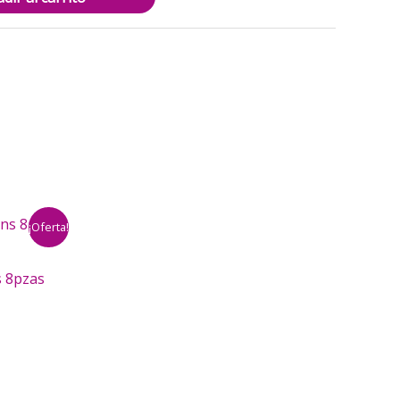
¡Oferta!
s 8pzas