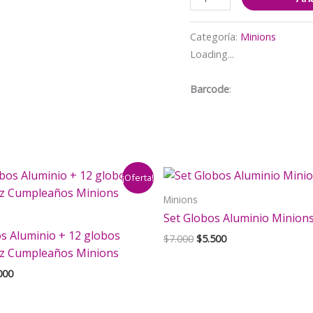
Banderín
+
Categoría:
Minions
Globos
Loading...
Látex
Cumpleaños
Barcode
:
Minions
cantidad
¡Oferta!
Minions
Set Globos Aluminio Minion
s Aluminio + 12 globos
El
El
$
7.000
$
5.500
precio
precio
liz Cumpleaños Minions
original
actual
El
000
era:
es:
cio
precio
$7.000.
$5.500.
inal
actual
es: