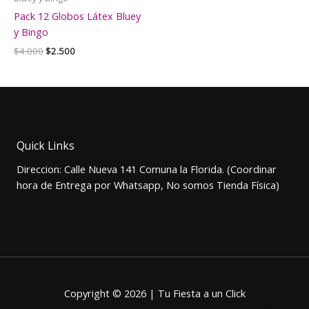
Pack 12 Globos Látex Bluey
y Bingo
El
El
$
4.000
$
2.500
precio
precio
original
actual
era:
es:
$4.000.
$2.500.
Quick Links
Direccion: Calle Nueva 141 Comuna la Florida. (Coordinar
hora de Entrega por Whatsapp, No somos Tienda Física)
Copyright © 2026 | Tu Fiesta a un Click