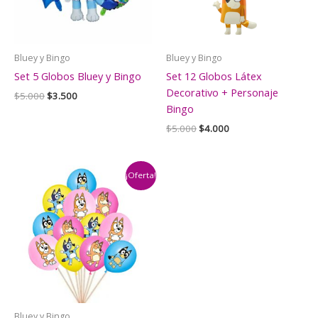
Bluey y Bingo
Bluey y Bingo
Set 5 Globos Bluey y Bingo
Set 12 Globos Látex
Decorativo + Personaje
El
El
$
5.000
$
3.500
precio
precio
Bingo
original
actual
El
El
$
5.000
$
4.000
era:
es:
precio
precio
$5.000.
$3.500.
original
actual
era:
es:
$5.000.
$4.000.
¡Oferta!
Bluey y Bingo