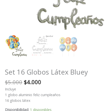
Set 16 Globos Látex Bluey
El
El
$
5.000
$
4.000
precio
precio
Incluye
original
actual
1 globo aluminio feliz cumpleaños
era:
es:
16 globos látex
$5.000.
$4.000.
Disponibilidad:
1 disponibles