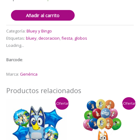
Set
Añadir al carrito
16
Globos
Categoría:
Bluey y Bingo
Látex
Etiquetas:
bluey
,
decoracion
,
fiesta
,
globos
Bluey
Loading...
cantidad
Barcode
:
Marca:
Genérica
Productos relacionados
¡Oferta!
¡Oferta!