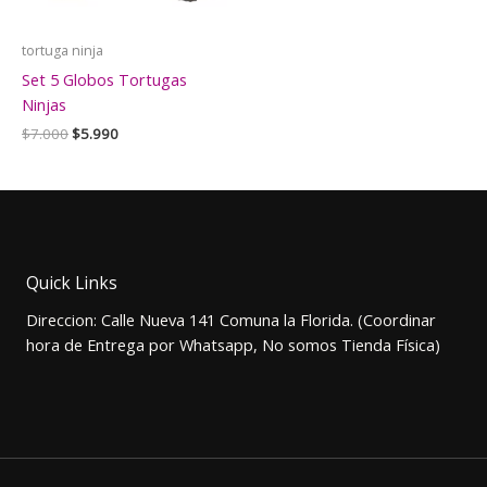
tortuga ninja
Set 5 Globos Tortugas
Ninjas
El
El
$
7.000
$
5.990
precio
precio
original
actual
era:
es:
$7.000.
$5.990.
Quick Links
Direccion: Calle Nueva 141 Comuna la Florida. (Coordinar
hora de Entrega por Whatsapp, No somos Tienda Física)