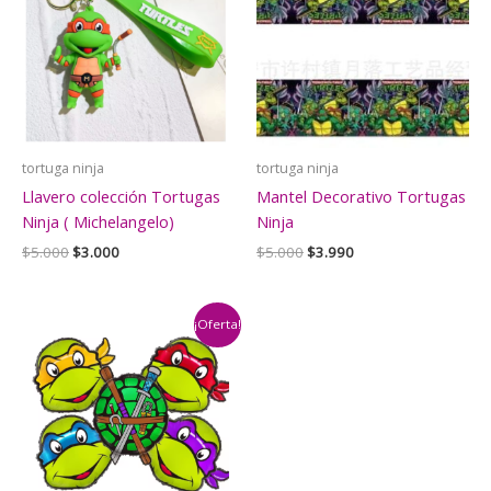
tortuga ninja
tortuga ninja
Llavero colección Tortugas
Mantel Decorativo Tortugas
Ninja ( Michelangelo)
Ninja
El
El
El
El
$
5.000
$
3.000
$
5.000
$
3.990
precio
precio
precio
precio
original
actual
original
actual
era:
es:
era:
es:
$5.000.
$3.000.
$5.000.
$3.990.
¡Oferta!