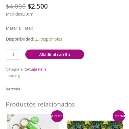
El
El
$
4.000
$
2.500
precio
precio
Medidas:30cm
original
actual
era:
es:
Material: látex
$4.000.
$2.500.
Disponibilidad:
23 disponibles
Pack
Añadir al carrito
12
Globos
Categoría:
tortuga ninja
Látex
Loading...
Tortugas
Ninja
Barcode
:
cantidad
Productos relacionados
¡Oferta!
¡Oferta!